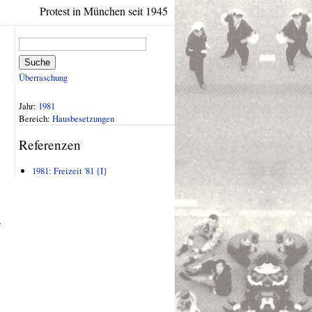
Protest in München seit 1945
Suche
Überraschung
Jahr:
1981
Bereich:
Hausbesetzungen
Referenzen
1981: Freizeit '81 {I}
.