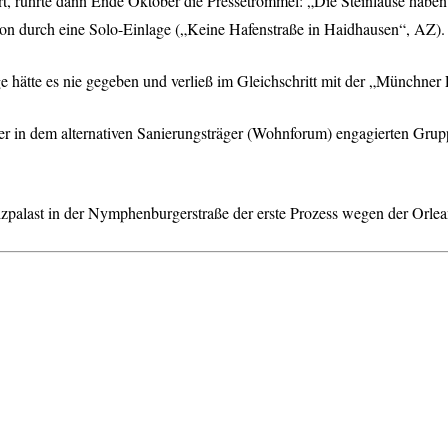
rt, rührte dann Ende Oktober die Pressetrommel: „Die Steinläuse haben 
non durch eine Solo-Einlage („Keine Hafenstraße in Haidhausen“, AZ).
hätte es nie gegeben und verließ im Gleichschritt mit der „Münchner Li
 der in dem alternativen Sanierungsträger (Wohnforum) engagierten Grup
izpalast in der Nymphenburgerstraße der erste Prozess wegen der Orle