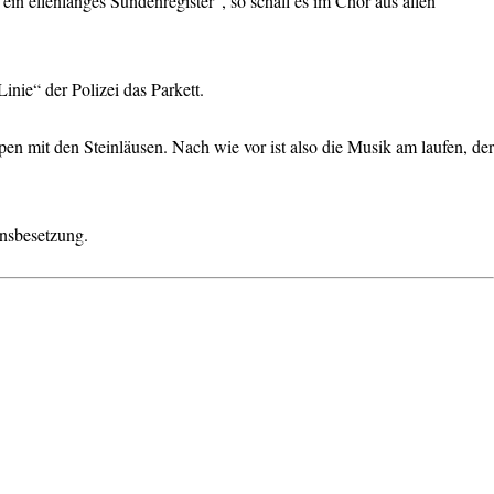
ein ellenlanges Sündenregister“, so schall es im Chor aus allen
nie“ der Polizei das Parkett.
pen mit den Steinläusen. Nach wie vor ist also die Musik am laufen, der
ansbesetzung.