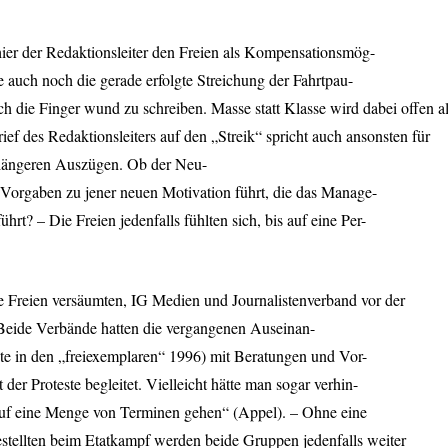
hier der Redaktionsleiter den Freien als Kompensationsmög-
ie auch noch die gerade erfolgte Streichung der Fahrtpau-
sich die Finger wund zu schreiben. Masse statt Klasse wird dabei offen a
ef des Redaktionsleiters auf den „Streik“ spricht auch ansonsten für
 längeren Auszügen. Ob der Neu-
 Vorgaben zu jener neuen Motivation führt, die das Manage-
hrt? – Die Freien jedenfalls fühlten sich, bis auf eine Per-
ie Freien versäumten, IG Medien und Journalistenverband vor der
 Beide Verbände hatten die vergangenen Auseinan-
hte in den „freiexemplaren“ 1996) mit Beratungen und Vor-
der Proteste begleitet. Vielleicht hätte man sogar verhin-
auf eine Menge von Terminen gehen“ (Appel). – Ohne eine
tellten beim Etatkampf werden beide Gruppen jedenfalls weiter