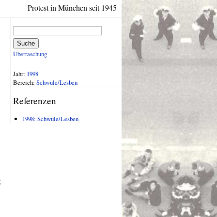
Protest in München seit 1945
Suche
Überraschung
Jahr:
1998
Bereich:
Schwule/Lesben
Referenzen
1998: Schwule/Lesben
g