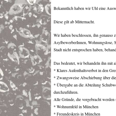
Bekanntlich haben wir Uhl eine Aus
Diese gilt ab Mitternacht.
Wir haben beschlossen, ihn genauso z
AsylbewerberInnen, Wohnungslose, Sc
Stadt nicht entsprochen haben, behande
Das bedeutet, wir behandeln ihn mit a
* Klares Aufenthaltsverbot in den Gre
* Zwangsweise Abschiebung über die Gr
* Übergabe an die Abteilung Schubwe
durchzuführen.
Alle Gründe, die vorgebracht werden s
* Wohnumfeld in München
* Freundeskreis in München