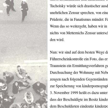
Tucholsky würde sich drastischer ausd
unehrlichen Zensur sprechen, von ein
Prüderie, die in Fanatismus mündet: F
Wenn das so weitergeht, haben wir in 
nichts von Metternichs Zensur untersc
den wird.
Nun: wir sind auf dem besten Wege dah
Führerscheinkontrolle ein Foto, das e
Traunstein ein Ermittlungsverfahren 
Durchsuchung der Wohnung mit Nebe
zeugen nach folgenden Gegenständen a
zur Speicherung von kinderpornograph
3. November 1999 heißt es dazu unter
dass der Beschuldigte im Besitz kinde
dem Beschuldigten eindeutig kinderp