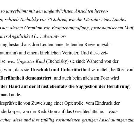
h so unverblümt mit den unglaublichsten Ansichten hervor-
or, schrieb Tucholsky vor 70 Jahren, wie die Literatur eines Landes
ensur: diesem Gremium von Beamtenanmaßung, protestantischem Muff
ner Ängstlichkeit (…) überantwor-
g bestand aus drei Leuten: einer leitenden Regierungsdi-
 Graumann) und einem kirchlichen Vertreter. Und diese zei-
ise,
wes Ungeistes Kind
(Tucholsky) sie sind: Während von der
Unschuld und Unberührtheit
t wird, dass sie
vermittelt, heißt es von
Berührtheit demonstriert
e
, und auch beim nächsten Foto wird
e der Hand auf der Brust ebenfalls die Suggestion der Berührung
.
iemand ande-
desprüfstelle von Zuweisung einer Opferrolle, vom Eindruck der
nderkörper, von der Reduktion auf das Geschlechtliche. –
Eine
achen diese und ihre zufällig vorhandenen geistigen Anschauungen zu