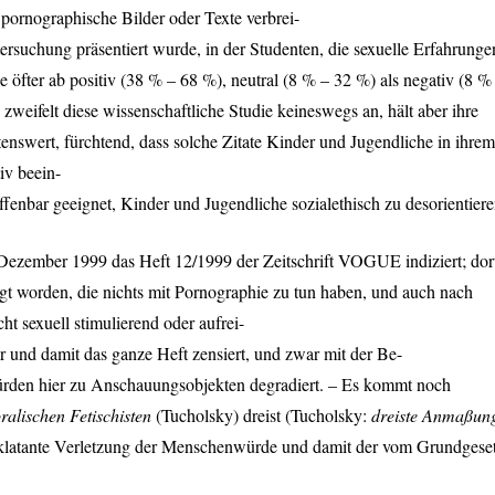
 pornographische Bilder oder Texte verbrei-
tersuchung präsentiert wurde, in der Studenten, die sexuelle Erfahrunge
e öfter ab positiv (38 % – 68 %), neutral (8 % – 32 %) als negativ (8 %
zweifelt diese wissenschaftliche Studie keineswegs an, hält aber ihre
enswert, fürchtend, dass solche Zitate Kinder und Jugendliche in ihrem
iv beein-
ffenbar geeignet, Kinder und Jugendliche sozialethisch zu desorientiere
ezember 1999 das Heft 12/1999 der Zeitschrift
VOGUE
indiziert; dor
 worden, die nichts mit Pornographie zu tun haben, und auch nach
ht sexuell stimulierend oder aufrei-
 und damit das ganze Heft zensiert, und zwar mit der Be-
ürden hier zu Anschauungsobjekten degradiert. – Es kommt noch
ralischen Fetischisten
(Tucholsky) dreist (Tucholsky:
dreiste Anmaßun
e eklatante Verletzung der Menschenwürde und damit der vom Grundgese