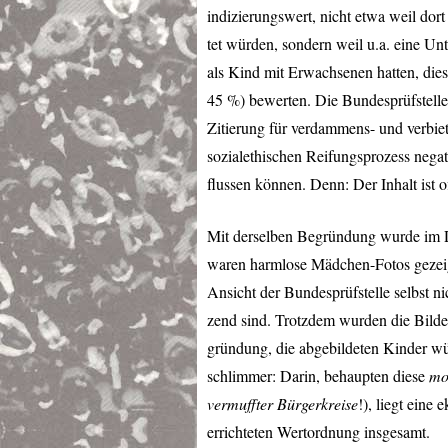
indizierungswert, nicht etwa weil dort
tet würden, sondern weil u.a. eine Un
als Kind mit Erwachsenen hatten, dies
45 %) bewerten. Die Bundesprüfstelle 
Zitierung für verdammens- und verbiet
sozialethischen Reifungsprozess negat
flussen können. Denn: Der Inhalt ist o
Mit derselben Begründung wurde im D
waren harmlose Mädchen-Fotos gezeigt
Ansicht der Bundesprüfstelle selbst nic
zend sind. Trotzdem wurden die Bilder
gründung, die abgebildeten Kinder w
schlimmer: Darin, behaupten diese
mo
vermuffter Bürgerkreise
!), liegt ein
errichteten Wertordnung insgesamt.