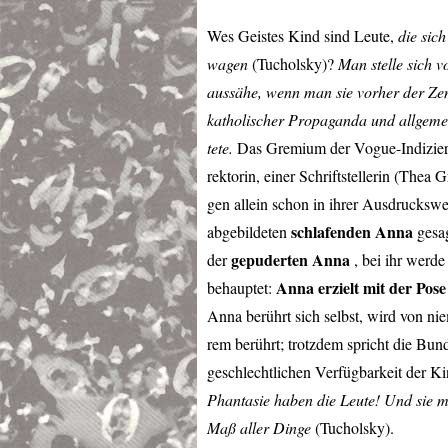
Wes Geistes Kind sind Leute,
die sic
wagen
(Tucholsky)?
Man stelle sich v
aussähe, wenn man sie vorher der Z
katholischer Propaganda und allgemei
tete.
Das Gremium der Vogue-Indizierun
rektorin, einer Schriftstellerin (Thea
gen allein schon in ihrer Ausdruckswe
schlafenden Anna
abgebildeten
gesag
gepuderten Anna
der
, bei ihr werd
Anna erzielt mit der Pos
behauptet:
Anna berührt sich selbst, wird von n
rem berührt; trotzdem spricht die Bun
geschlechtlichen Verfügbarkeit der Ki
Phantasie haben die Leute! Und sie m
Maß aller Dinge
(Tucholsky).