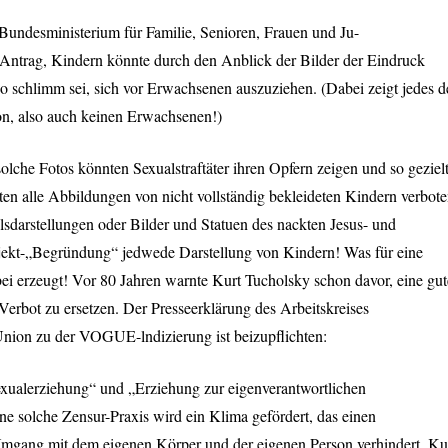
Bundesministerium für Familie, Senioren, Frauen und Ju-
m Antrag, Kindern könnte durch den Anblick der Bilder der Eindruck
 so schlimm sei, sich vor Erwachsenen auszuziehen. (Dabei zeigt jedes d
on, also auch keinen Erwachsenen!)
olche Fotos könnten Sexualstraftäter ihren Opfern zeigen und so geziel
sten alle Abbildungen von nicht vollständig bekleideten Kindern verbot
lsdarstellungen oder Bilder und Statuen des nackten Jesus- und
jekt-„Begründung“ jedwede Darstellung von Kindern! Was für eine
ei erzeugt! Vor 80 Jahren warnte Kurt Tucholsky schon davor, eine gut
rbot zu ersetzen. Der Presseerklärung des Arbeitskreises
Union zu der
VOGUE
-lndizierung ist beizupflichten:
Sexualerziehung“ und „Erziehung zur eigenverantwortlichen
ne solche Zensur-Praxis wird ein Klima gefördert, das einen
 Umgang mit dem eigenen Körper und der eigenen Person verhindert. Ku