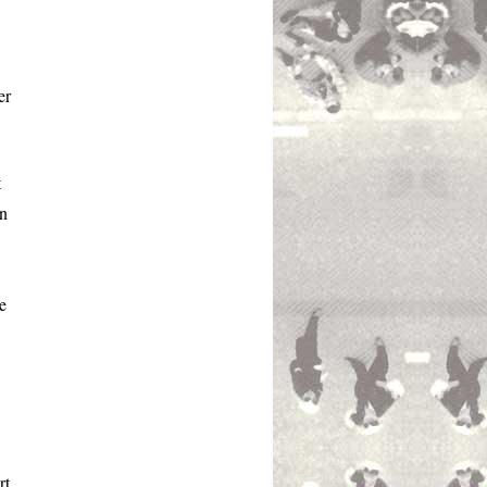
er
t
en
e
rt