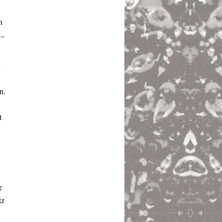
n
 –
n.
t
g
tz