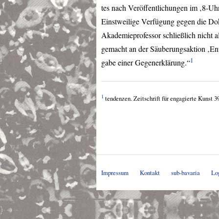
tes nach Veröffentlichungen im ‚8-Uh
Einstweilige Verfügung gegen die Dok
Akademieprofessor schließlich nicht a
gemacht an der Säuberungsaktion ‚Enta
1
gabe einer Gegenerklärung.“
1
tendenzen. Zeitschrift für engagierte Kunst 3
Impressum
Kontakt
sub-bavaria
Lo