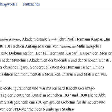
hlagwörter
Nützliches
enden Künste
, Akademiestraße 2 – 4, lehrt Prof. Hermann Kaspar. „Im
aße 10) erschien Anfang Mai eine von
tendenzen
-Mitherausgeber
ellte Dokumentation ‚Der Fall Hermann Kaspar’. Kaspar, der ‚Meister
dent der Münchner Akademien der bildenden und der Schönen Künste,
Der obszöne Figaro’, Sonderpublikation der Humanistischen Union)
it zahlreichen monumentalen Mosaiken, Intarsien und Malereien aus,
-
e-Zeit-Figurationen und war mit Richard Knecht Gesamtge-
m ‚Tag der Deutschen Kunst’ in München 1937 und 1938 (siehe Abb.
m Staatsgeschenk eines 30 qm großen Gobelins für die neuerbaute
 von der
SPD
-Mehrheit des Nürnberger Stadtra-