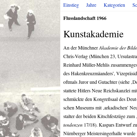
Einstieg
Jahre
Kategorien
Sc
Flusslandschaft 1966
Kunstakademie
An der Münchner
Akademie der Bild
Chris-Verlag (München 23, Ursulastr
Reinhard Müller-Mehlis zusammengest
des Hakenkreuzmäanders’, Vizepräsi
oftmals Juror und Gutachter (siehe ‚
stattete Hitlers Neue Reichskanzlei m
schmückte den Kongreßsaal des Deut
schen Museums mit ‚arkadischen’ Neu
stalter der beiden Kitschfestzüge zu
tendenzen
17/18). Kaspars Entwurf zu
Nürnberger Meistersingerhalle wurde