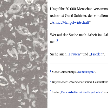
Ungefähr 20.000 Menschen versammeln
redner ist Gustl Schiefer, der vor all
„
Armut/Mangelwirtschaft
“.
Wer auf der Suche nach Arbeit ins A
3
nen.
Siehe auch „
Frauen
“ und „
Frieden
“.
1
Siehe Gerstenbergs „
Demontagen
“.
2
Bayerischer Gewerkschaftsbund, Geschäftsber
3
Siehe „
Trotz Arbeitsamt Stelle gefunden
“ vo