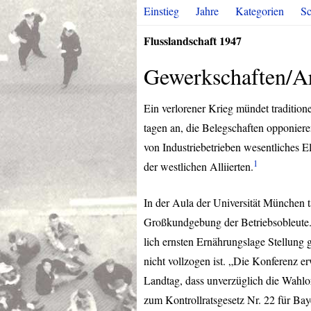
Einstieg
Jahre
Kategorien
Sc
Flusslandschaft 1947
Gewerkschaften/Ar
Ein verlorener Krieg mündet traditio
tagen an, die Belegschaften opponie
von Industriebetrieben wesentliches El
1
der westlichen Alliierten.
In der Aula der Universität München 
Großkundgebung der Betriebsobleute. 
lich ernsten Ernährungslage Stellung g
nicht vollzogen ist. „Die Konferenz e
Landtag, dass unverzüglich die Wahlo
zum Kontrollratsgesetz Nr. 22 für Bay