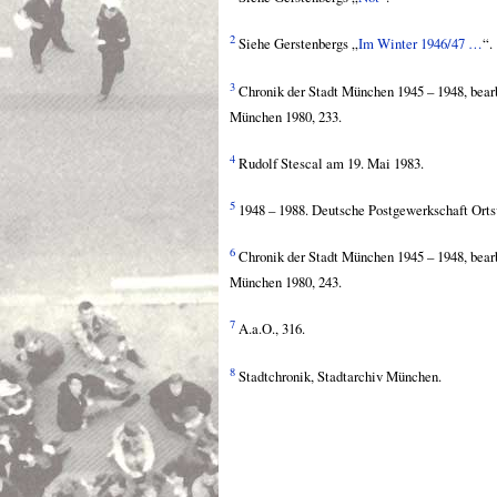
2
Siehe Gerstenbergs „
Im Winter 1946/47 …
“.
3
Chronik der Stadt München 1945 – 1948, bear
München 1980, 233.
4
Rudolf Stescal am 19. Mai 1983.
5
1948 – 1988. Deutsche Postgewerkschaft Ort
6
Chronik der Stadt München 1945 – 1948, bear
München 1980, 243.
7
A.a.O., 316.
8
Stadtchronik, Stadtarchiv München.