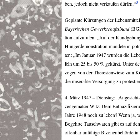
3
ben, jedoch nicht verkaufen dürfen.“
Geplante Kürzungen der Lebensmittelr
Bayerischen Gewerkschaftsbund
(
BG
tion aufzurufen. „Auf der Kundgebung
Hungerdemonstration mündete in polit
ten: „Im Januar 1947 wurden die Leben
feln um 25 bis 50 % gekürzt. Unter 
zogen von der Theresienwiese zum Kö
die miserable Versorgung zu protestie
4. März 1947 – Dienstag: „Angesichts
zeitgemäßer Witz: Dem Entnazifizieru
Jahre 1948 noch zu leben? Wenn ja, 
Begehrte Tauschwaren gibt es auf d
offenbar unfähige Bizonenbehörde in 