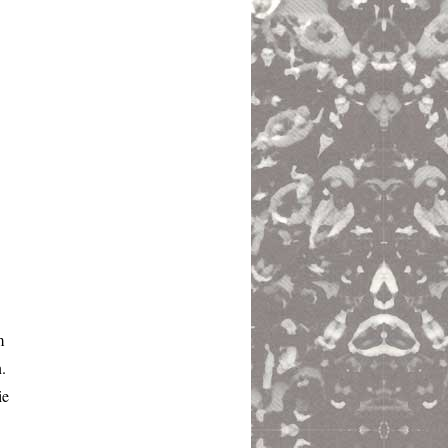
m
.
ie