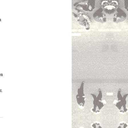
n
en
t.