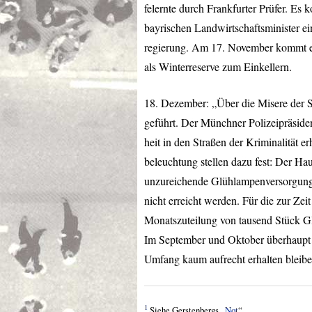
felernte durch Frankfurter Prüfer. E
bayrischen Landwirtschaftsminister ei
regierung. Am 17. November kommt es
als Winterreserve zum Einkellern.
18. Dezember: „Über die Misere der S
geführt. Der Münchner Polizeipräsiden
heit in den Straßen der Kriminalität 
beleuchtung stellen dazu fest: Der Ha
unzureichende Glühlampenversorgung
nicht erreicht werden. Für die zur Zei
Monatszuteilung von tausend Stück Gl
Im September und Oktober überhaupt 
Umfang kaum aufrecht erhalten bleibe
1
Siehe Gerstenbergs „
Not
“.