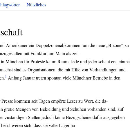
hlagwörter
Nützliches
schaft
und Amerikaner ein Doppelzonenabkommen, um die neue „Bizone“ zu
mzugestalten mit Frankfurt am Main als zen-
t in München für Proteste kaum Raum. Jede und jeder schaut erst einma
unächst sind es Organisationen, die mit Hilfe von Verhandlungen und
1
en.
Anfang Januar treten spontan viele Münchner Betriebe in den
r Presse kommen seit Tagen empörte Leser zu Wort, die da-
den große Mengen von Bekleidung und Schuhen vorhanden sind, auf
r zuständigen Stellen jedoch keine Bezugscheine dafür ausgegeben
beschweren sich, dass sie volle Lager ha-