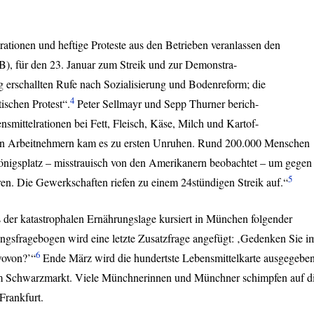
ationen und heftige Proteste aus den Betrieben veranlassen den
B
), für den 23. Januar zum Streik und zur Demonstra-
 erschallten Rufe nach Sozialisierung und Bodenreform; die
4
ischen Protest“.
Peter Sellmayr und Sepp Thurner berich-
smittelrationen bei Fett, Fleisch, Käse, Milch und Kartof-
den Arbeitnehmern kam es zu ersten Unruhen. Rund 200.000 Menschen
nigsplatz – misstrauisch von den Amerikanern beobachtet – um gegen
5
ren. Die Gewerkschaften riefen zu einem 24stündigen Streik auf.“
 der katastrophalen Ernährungslage kursiert in München folgender
ngsfragebogen wird eine letzte Zusatzfrage angefügt: ‚Gedenken Sie i
6
wovon?’“
Ende März wird die hundertste Lebensmittelkarte ausgegeben
em Schwarzmarkt. Viele Münchnerinnen und Münchner schimpfen auf d
Frankfurt.