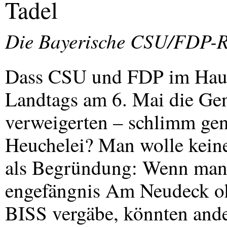
Tadel
Die Bayerische
CSU
/
FDP
-R
Dass
CSU
und
FDP
im Haus
Landtags am 6. Mai die Ge
verweigerten – schlimm ge
Heuchelei? Man wolle keinen
als Begründung: Wenn man 
engefängnis Am Neudeck oh
BISS
vergäbe, könnten ander