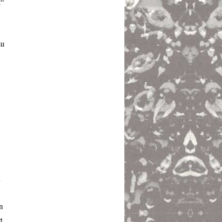
t“
zu
h
n
t.