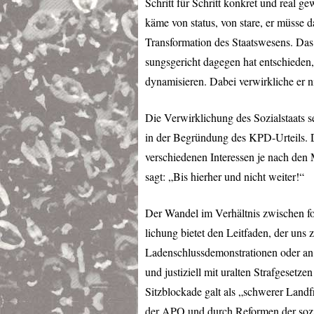
Schritt für Schritt konkret und real g
käme von status, von stare, er müsse d
Transformation des Staatswesens. Das
sungsgericht dagegen hat entschieden,
dynamisieren. Dabei verwirkliche er 
Die Verwirklichung des Sozialstaats 
in der Begründung des
KPD
-Urteils.
verschiedenen Interessen je nach den 
sagt: „Bis hierher und nicht weiter!“
Der Wandel im Verhältnis zwischen fo
lichung bietet den Leitfaden, der uns 
Ladenschlussdemonstrationen oder an 
und justiziell mit uralten Strafgeset
Sitzblockade galt als „schwerer Landf
der
APO
und durch Reformen der sozia