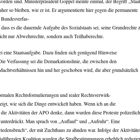
eworden sind. Ministerpräsident Goppel meinte einmal, der Begriff „Staa
aher so bleiben, wie er ist. Er argumentierte hier gegen die permanente
 Bundesverfas-
 dass es die dauernde Aufgabe des Sozialstaats sei, seine Grundrechte 
nicht nur Abwehrrechte, sondern auch Teilhaberechte.
sei eine Staatsaufgabe. Dazu finden sich genügend Hinweise
 Die Verfassung sei die Demarkationslinie, die zwischen den
Machtverhältnissen hin und her geschoben wird, die aber grundsätzlich
rmalen Rechtsformulierungen und realer Rechtsverwirk-
zeigt, wie sich die Dinge entwickelt haben. Wenn ich an die
die Aktivitäten der
APO
denke, dann wurden diese Proteste polizeilic
zen unterdrückt. Man sprach von „Auflauf“ und „Aufruhr“. Eine
riedensbruch“, der mit Zuchthaus zu ahnden war. Infolge der Aktivitäte
lliberalen Koalition wurden die Strafbestimmungen erheblich reduzier