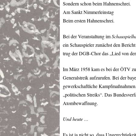
Sondern schon beim Hahnenschrei.
Am Sankt Nimmerleinstag
Beim ersten Hahnenschrei.
Bei der Veranstaltung im
Schauspielh
ein Schauspieler zunächst den Berich
trug der
DGB
-Chor das „Lied von der
Im März 1958 kam es bei der ÖTV z
Generalstreik aufzurufen. Bei der bay
gewerkschaftliche Kampfmaßnahmen. 
„politischen Streiks“. Das Bundesverf
Atombewaffnung.
Und heute …
Es ist ja nicht so, dass Ungerechtigke