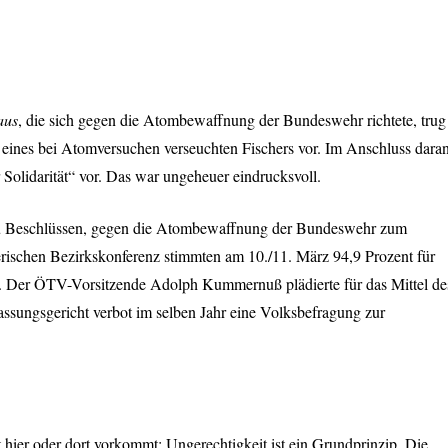
aus
, die sich gegen die Atombewaffnung der Bundeswehr richtete, trug
t eines bei Atomversuchen verseuchten Fischers vor. Im Anschluss dara
 Solidarität“ vor. Das war ungeheuer eindrucksvoll.
u Beschlüssen, gegen die Atombewaffnung der Bundeswehr zum
erischen Bezirkskonferenz stimmten am 10./11. März 94,9 Prozent für
Der ÖTV-Vorsitzende Adolph Kummernuß plädierte für das Mittel de
assungsgericht verbot im selben Jahr eine Volksbefragung zur
it hier oder dort vorkommt; Ungerechtigkeit ist ein Grundprinzip. Die