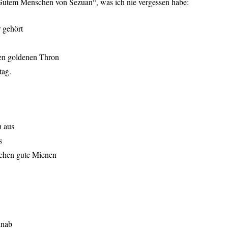
„Gutem Menschen von Sezuan“, was ich nie vergessen habe:
r gehört
en goldenen Thron
tag.
h aus
s
achen gute Mienen
inab