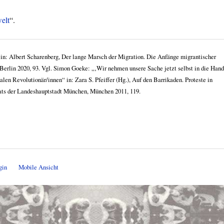
elt
“.
in: Albert Scharenberg, Der lange Marsch der Migration. Die Anfänge migrantischer
Berlin 2020, 93. Vgl. Simon Goeke: „‚Wir nehmen unsere Sache jetzt selbst in die Hand
en Revolutionär/innen“ in: Zara S. Pfeiffer (Hg.), Auf den Barrikaden. Proteste in
rats der Landeshauptstadt München, München 2011, 119.
gin
Mobile Ansicht