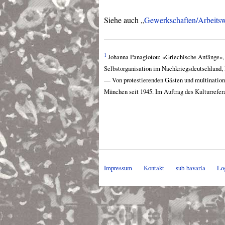
Siehe auch „
Gewerkschaften/Arbeitsw
1
Johanna Panagiotou: »Griechische Anfänge«, 
Selbstorganisation im Nachkriegsdeutschland, 
— Von protestierenden Gästen und multinational
München seit 1945. Im Auftrag des Kulturrefe
Impressum
Kontakt
sub-bavaria
Lo