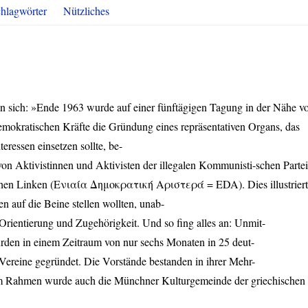
hlagwörter
Nützliches
n sich: »Ende 1963 wurde auf einer fünftägigen Tagung in der Nähe v
mokratischen Kräfte die Gründung eines repräsentativen Organs, das
nteressen einsetzen sollte, be-
 von Aktivistinnen und Aktivisten der illegalen Kommunisti-schen Partei
schen Linken (Ενιαία Δημοκρατική Αριστερά =
EDA
). Dies illustriert
en auf die Beine stellen wollten, unab-
 Orientierung und Zugehörigkeit. Und so fing alles an: Unmit-
rden in einem Zeitraum von nur sechs Monaten in 25 deut-
ereine gegründet. Die Vorstände bestanden in ihrer Mehr-
em Rahmen wurde auch die Münchner Kulturgemeinde der griechischen