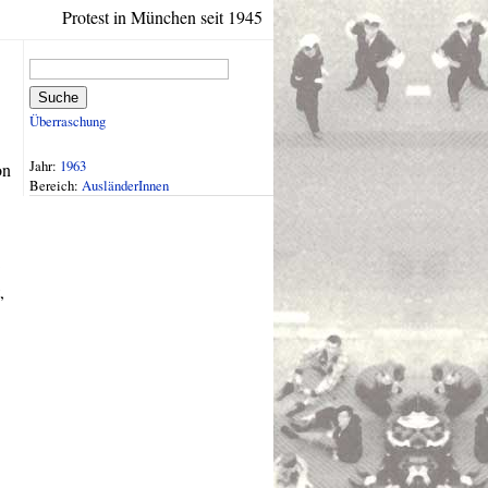
Protest in München seit 1945
Suche
Überraschung
Jahr:
1963
on
Bereich:
AusländerInnen
,