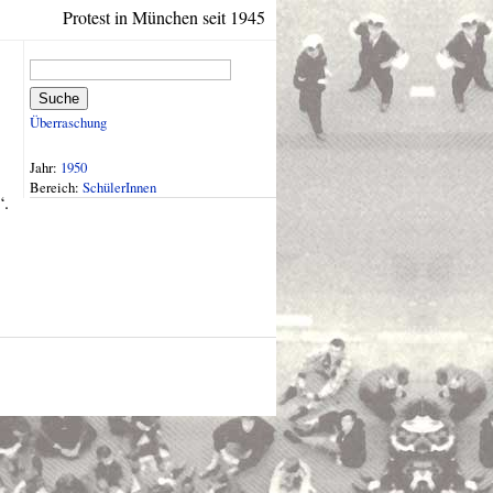
Protest in München seit 1945
Suche
Überraschung
Jahr:
1950
Bereich:
SchülerInnen
“.