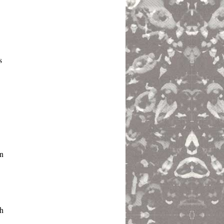
s
in
ch