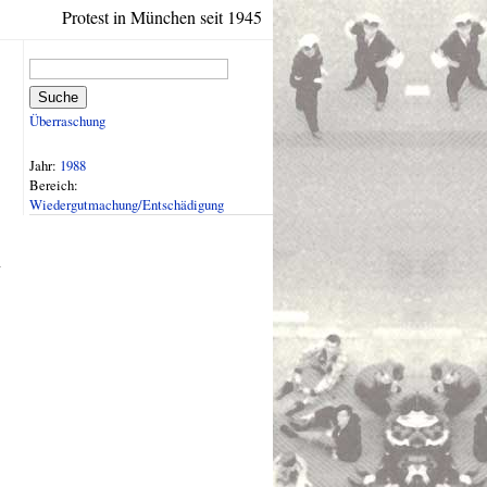
Protest in München seit 1945
Suche
Überraschung
Jahr:
1988
Bereich:
Wiedergutmachung/Entschädigung
n