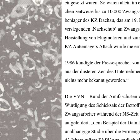
eingesetzt waren. So waren allein i
chen zeitweise bis zu 10.000 Zwangsa
benlager des KZ Dachau, das am 19. 
versiegenden ,Nachschub’ an Zwangsa
Herstellung von Flugmotoren und zum 
KZ Außenlagers Allach wurde nie ermi
1986 kündigte der Pressesprecher vo
aus der düsteren Zeit des Unternehme
nichts mehr bekannt geworden.“
Die
VVN
– Bund der Antifaschisten 
Würdigung des Schicksals der Betrof
Zwangsarbeiter während der NS-Zeit 
aufgefordert, „dem Beispiel der Daim
unabhängige Studie über die Firmeng
43 Jahren müsse
BMW
nun endlich oh