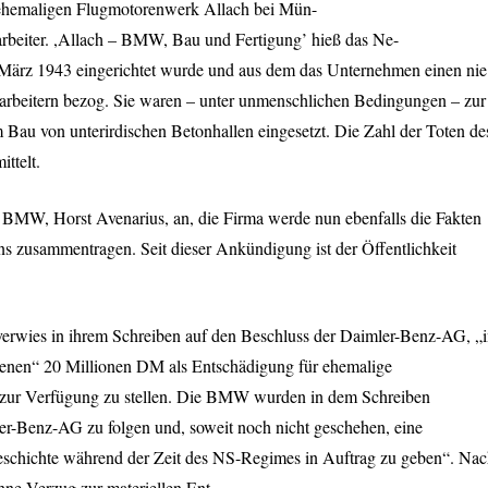
m ehemaligen Flugmotorenwerk Allach bei Mün-
rbeiter. ,Allach –
BMW
, Bau und Fertigung’ hieß das Ne-
März 1943 eingerichtet wurde und aus dem das Unternehmen einen nie
rbeitern bezog. Sie waren – unter unmenschlichen Bedingungen – zur
Bau von unterirdischen Betonhallen eingesetzt. Die Zahl der Toten de
ttelt.
n
BMW
, Horst Avenarius, an, die Firma werde nun ebenfalls die Fakten
ns zusammentragen. Seit dieser Ankündigung ist der Öffentlichkeit
verwies in ihrem Schreiben auf den Beschluss der Daimler-Benz-AG, „
fenen“ 20 Millionen DM als Entschädigung für ehemalige
zur Verfügung zu stellen. Die
BMW
wurden in dem Schreiben
ler-Benz-AG zu folgen und, soweit noch nicht geschehen, eine
eschichte während der Zeit des NS-Regimes in Auftrag zu geben“. Na
ne Verzug zur materiellen Ent-