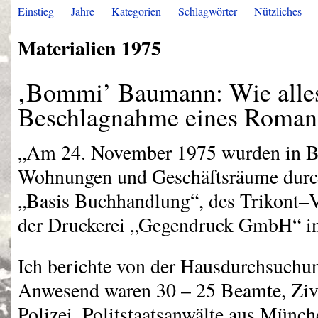
Einstieg
Jahre
Kategorien
Schlagwörter
Nützliches
Materialien 1975
‚Bommi’ Baumann: Wie alles
Beschlagnahme eines Roman
„Am 24. November 1975 wurden in B
Wohnungen und Geschäftsräume durchs
„Basis Buchhandlung“, des Trikont–
der Druckerei „Gegendruck GmbH“ in
Ich berichte von der Hausdurchsuchu
Anwesend waren 30 – 25 Beamte, Zivi
Polizei, Politstaatsanwälte aus Münc