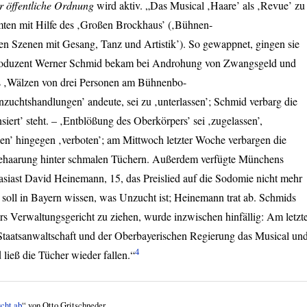
r öffentliche Ordnung
wird aktiv. „Das Musical ‚Haare’ als ‚Revue’ zu
ten mit Hilfe des ‚Großen Brockhaus’ (‚Bühnen-
ten Szenen mit Gesang, Tanz und Artistik’). So gewappnet, gingen sie
Produzent Werner Schmid bekam bei Androhung von Zwangsgeld und
s ‚Wälzen von drei Personen am Bühnenbo-
nzuchtshandlungen’ andeute, sei zu ‚unterlassen’; Schmid verbarg die
siert’ steht. – ‚Entblößung des Oberkörpers’ sei ‚zugelassen’,
n’ hingegen ‚verboten’; am Mittwoch letzter Woche verbargen die
behaarung hinter schmalen Tüchern. Außerdem verfügte Münchens
iast David Heinemann, 15, das Preislied auf die Sodomie nicht mehr
, soll in Bayern wissen, was Unzucht ist; Heinemann trat ab. Schmids
rs Verwaltungsgericht zu ziehen, wurde inzwischen hinfällig: Am letzt
r Staatsanwaltschaft und der Oberbayerischen Regierung das Musical un
4
ließ die Tücher wieder fallen.“
cht ab
“ von Otto Gritschneder.