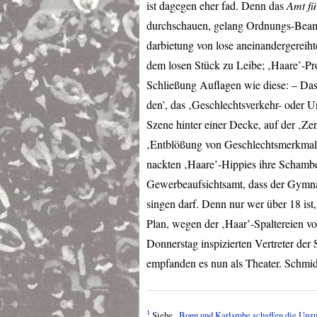
ist dagegen eher fad. Denn das
Amt fü
durchschauen, gelang Ordnungs-Beam
darbietung von lose aneinandergereih
dem losen Stück zu Leibe; ‚Haare’-
Schließung Auflagen wie diese: – Da
den’, das ‚Geschlechtsverkehr- oder U
Szene hinter einer Decke, auf der ‚Zen
‚Entblößung von Geschlechtsmerkmale
nackten ‚Haare’-Hippies ihre Scham
Gewerbeaufsichtsamt, dass der Gymnas
singen darf. Denn nur wer über 18 ist
Plan, wegen der ‚Haar’-Spaltereien vo
Donnerstag inspizierten Vertreter de
empfanden es nun als Theater. Schmid 
1
Siehe „
Bonn und Karlsruhe schaffen die Unzu