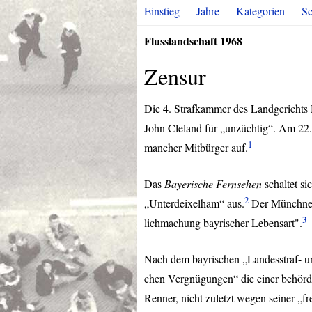
Einstieg
Jahre
Kategorien
Sc
Flusslandschaft 1968
Zensur
Die 4. Strafkammer des Landgerichts 
John Cleland für „unzüchtig“. Am 22.
1
mancher Mitbürger auf.
Das
Bayerische Fernsehen
schaltet s
2
„Unterdeixelham“ aus.
Der Münchner 
3
lichmachung bayrischer Lebensart".
Nach dem bayrischen „Landesstraf- un
chen Vergnügungen“ die einer behördl
Renner, nicht zuletzt wegen seiner „