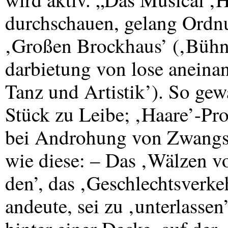
durchschauen, gelang Ordn
‚Großen Brockhaus’ (‚Büh
darbietung von lose aneina
Tanz und Artistik’). So gew
Stück zu Leibe; ‚Haare’-P
bei Androhung von Zwangs
wie diese: – Das ‚Wälzen 
den’, das ‚Geschlechtsverk
andeute, sei zu ‚unterlasse