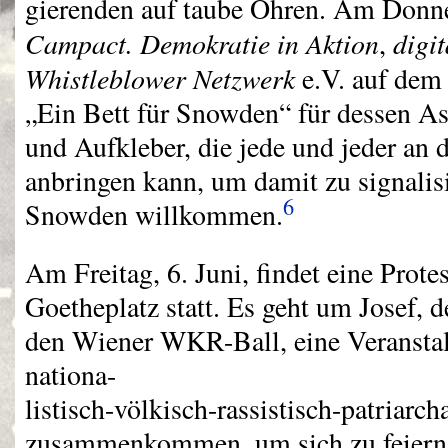
gierenden auf taube Ohren. Am Donner
Campact. Demokratie in Aktion
digi
,
Whistleblower Netzwerk
e.V. auf dem 
„Ein Bett für Snowden“ für dessen Asy
und Aufkleber, die jede und jeder an 
anbringen kann, um damit zu signalisi
6
Snowden willkommen.
Am Freitag, 6. Juni, findet eine Pro
Goetheplatz statt. Es geht um Josef, 
den Wiener
WKR
-Ball, eine Veransta
nationa-
listisch-völkisch-rassistisch-patriarc
zusammenkommen, um sich zu feiern,