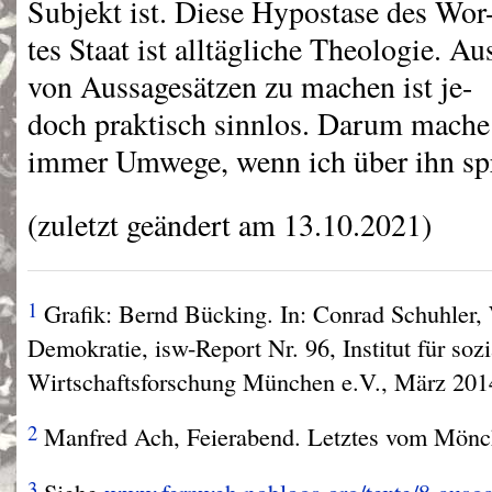
Subjekt ist. Diese Hypostase des Wor
tes Staat ist alltägliche Theologie. A
von Aussagesätzen zu machen ist je-
doch praktisch sinnlos. Darum mache
immer Umwege, wenn ich über ihn sp
(zuletzt geändert am 13.10.2021)
1
Grafik: Bernd Bücking. In: Conrad Schuhler,
Demokratie, isw-Report Nr. 96, Institut für soz
Wirtschaftsforschung München e.V., März 2014
2
Manfred Ach, Feierabend. Letztes vom Mönc
3
Siehe
www.fernweh.noblogs.org/texte/8-ausgab