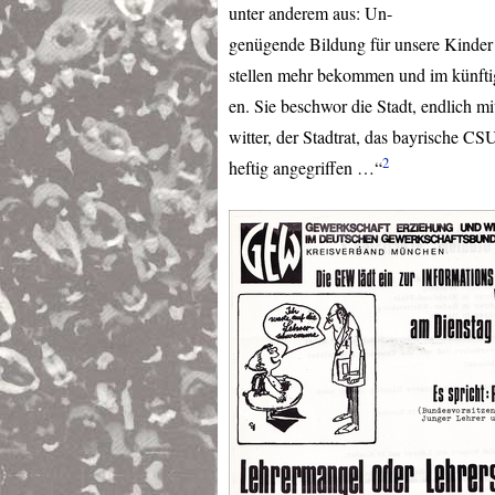
unter anderem aus: Un-
genügende Bildung für unsere Kinder b
stellen mehr bekommen und im künfti
en. Sie beschwor die Stadt, endlich 
witter, der Stadtrat, das bayrische
CS
2
heftig angegriffen …“