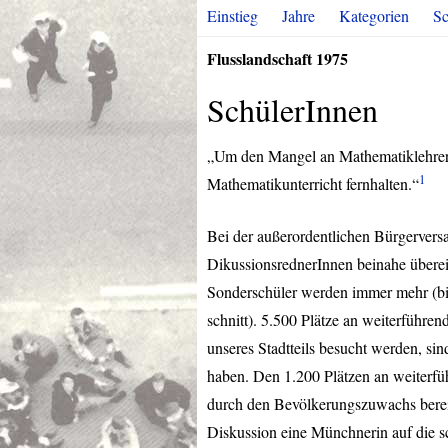
Einstieg
Jahre
Kategorien
Sc
Flusslandschaft 1975
SchülerInnen
„Um den Mangel an Mathematiklehrern 
1
Mathematikunterricht fernhalten.“
Bei der außerordentlichen Bürgervers
DikussionsrednerInnen beinahe übere
Sonderschüler werden immer mehr (bi
schnitt). 5.500 Plätze an weiterführe
unseres Stadtteils besucht werden, sind
haben. Den 1.200 Plätzen an weiterfü
durch den Bevölkerungszuwachs bereit
Diskussion eine Münchnerin auf die s