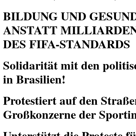
BILDUNG
UND
GESUN
ANSTATT
MILLIARDE
DES
FIFA
-
STANDARDS
Solidarität mit den politi
in Brasilien!
Protestiert auf den Straß
Großkonzerne der Sportin
Unterstützt die Proteste f