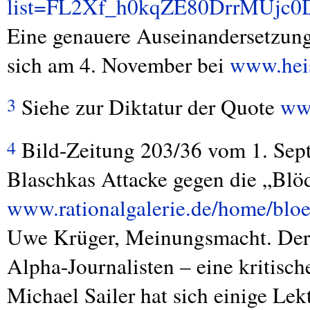
list=FL2Xf_h0kqZE80DrrMUjc0D
Eine genauere Auseinandersetzung
sich am 4. November bei
www.heis
Siehe zur Diktatur der Quote
www
3
Bild-Zeitung 203/36 vom 1. Sep
4
Blaschkas Attacke gegen die „Blö
www.rationalgalerie.de/home/bloed
Uwe Krüger, Meinungsmacht. Der 
Alpha-Journalisten – eine kritisc
Michael Sailer hat sich einige Le