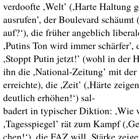
verdoofte ,Welt’ (,Harte Haltung g
ausrufen’, der Boulevard schäumt (
auf?‘), die früher angeblich liberal
,Putins Ton wird immer schärfer’, d
,Stoppt Putin jetzt!’ (wohl in der
ihn die ,National-Zeitung’ mit de
erreichte), die ,Zeit’ (,Härte zeig
deutlich erhöhen!‘) sal-
badert in typischer Diktion: ,Wie 
,Tagesspiegel’ rät zum Kampf (,G
chen!‘), die
FAZ
will ,Stärke zeig