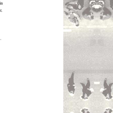
in
r,
.