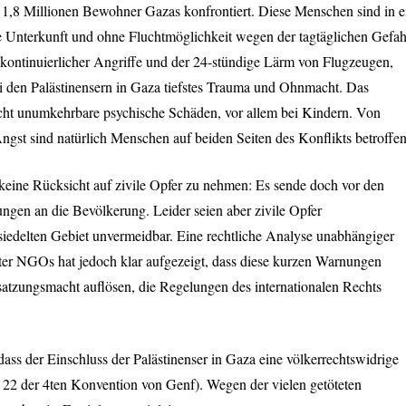
 1,8 Millionen Bewohner Gazas konfrontiert. Diese Menschen sind in e
ne Unterkunft und ohne Fluchtmöglichkeit wegen der tagtäglichen Gefah
 kontinuierlicher Angriffe und der 24-stündige Lärm von Flugzeugen,
den Palästinensern in Gaza tiefstes Trauma und Ohnmacht. Das
cht unumkehrbare psychische Schäden, vor allem bei Kindern. Von
gst sind natürlich Menschen auf beiden Seiten des Konflikts betroffen
k, keine Rücksicht auf zivile Opfer zu nehmen: Es sende doch vor den
ungen an die Bevölkerung. Leider seien aber zivile Opfer
siedelten Gebiet unvermeidbar. Eine rechtliche Analyse unabhängiger
rter NGOs hat jedoch klar aufgezeigt, dass diese kurzen Warnungen
esatzungsmacht auflösen, die Regelungen des internationalen Rechts
ass der Einschluss der Palästinenser in Gaza eine völkerrechtswidrige
el 22 der 4ten Konvention von Genf). Wegen der vielen getöteten