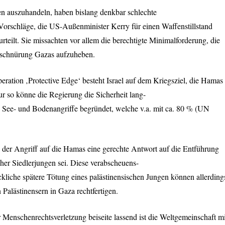
n auszuhandeln, haben bislang denkbar schlechte
orschläge, die US-Außenminister Kerry für einen Waffenstillstand
urteilt. Sie missachten vor allem die berechtigte Minimalforderung, die
schnürung Gazas aufzuheben.
ration ‚Protective Edge‘ besteht Israel auf dem Kriegsziel, die Hamas
 so könne die Regierung die Sicherheit lang-
-, See- und Bodenangriffe begründet, welche v.a. mit ca. 80 % (UN
 der Angriff auf die Hamas eine gerechte Antwort auf die Entführung
cher Siedlerjungen sei. Diese verabscheuens-
kliche spätere Tötung eines palästinensischen Jungen können allerding
 Palästinensern in Gaza rechtfertigen.
enschenrechtsverletzung beiseite lassend ist die Weltgemeinschaft mi