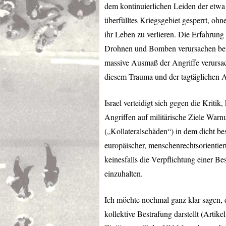
dem kontinuierlichen Leiden der etwa
überfülltes Kriegsgebiet gesperrt, oh
ihr Leben zu verlieren. Die Erfahrung
Drohnen und Bomben verursachen bei 
massive Ausmaß der Angriffe verursa
diesem Trauma und der tagtäglichen An
Israel verteidigt sich gegen die Kriti
Angriffen auf militärische Ziele Warn
(„Kollateralschäden“) in dem dicht be
europäischer, menschenrechtsorientie
keinesfalls die Verpflichtung einer B
einzuhalten.
Ich möchte nochmal ganz klar sagen, d
kollektive Bestrafung darstellt (Artik