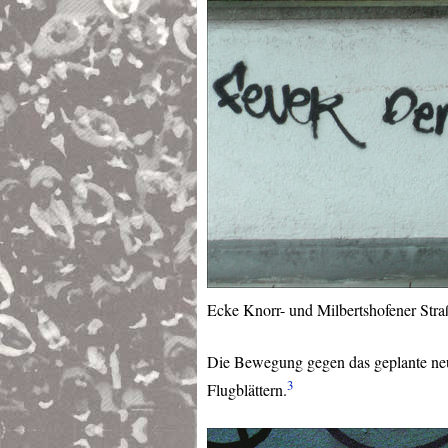
Ecke Knorr- und Milbertshofener Str
Die Bewegung gegen das geplante neue
3
Flugblättern.