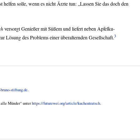
t helfen solle, wenn es nicht Ärzte tun: „Lassen Sie das doch den
ch
versorgt Genießer mit Süßem und liefert neben Apfelku-
3
zur Lösung des Problems einer überalternden Gesellschaft.
bruno-stiftung.de
.
 alle Münder“ unter
https://futurzwei.org/article/kuchentratsch
.