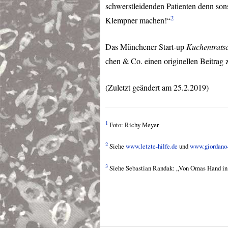
schwerstleidenden Patienten denn sons
2
Klempner machen!“
Das Münchener Start-up
Kuchentrats
chen & Co. einen originellen Beitrag 
(Zuletzt geändert am 25.2.2019)
1
Foto: Richy Meyer
2
Siehe
www.letzte-hilfe.de
und
www.giordano-
3
Siehe Sebastian Randak: „Von Omas Hand in