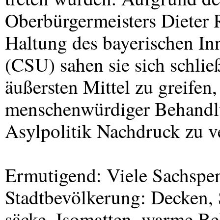
Oberbürgermeisters Dieter R
Haltung des bayerischen I
(
CSU
) sahen sie sich schl
äußersten Mittel zu greife
menschenwürdiger Behandl
Asylpolitik Nachdruck zu v
Ermutigend: Viele Sachspen
Stadtbevölkerung: Decken, 
säcke, Isomatten, warme Be