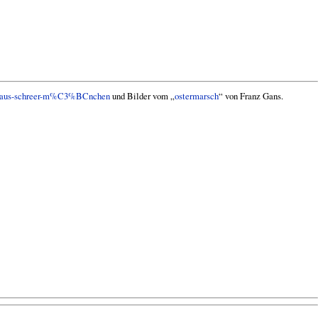
n/claus-schreer-m%C3%BCnchen
und Bilder vom „
ostermarsch
“ von Franz Gans.