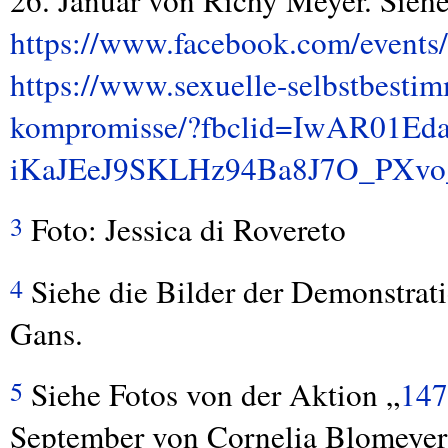
26. Januar von Richy Meyer. Sieh
https://www.facebook.com/event
https://www.sexuelle-selbstbesti
kompromisse/?fbclid=IwAR01Ed
iKaJEeJ9SKLHz94Ba8J7O_PXv
Foto: Jessica di Rovereto
3
Siehe die Bilder der Demonstrati
4
Gans.
Siehe Fotos von der Aktion „
147
5
September von Cornelia Blomeyer