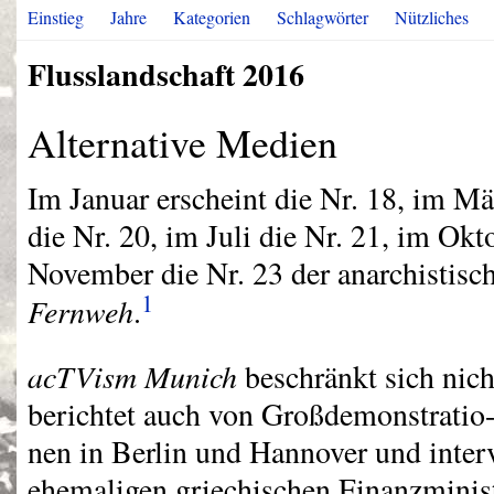
Einstieg
Jahre
Kategorien
Schlagwörter
Nützliches
Flusslandschaft 2016
Alternative Medien
Im Januar erscheint die Nr. 18, im Mä
die Nr. 20, im Juli die Nr. 21, im Okt
November die Nr. 23 der anarchistisc
1
Fernweh
.
acTVism Munich
beschränkt sich nic
berichtet auch von Großdemonstratio
nen in Berlin und Hannover und interv
ehemaligen griechischen Finanzminis