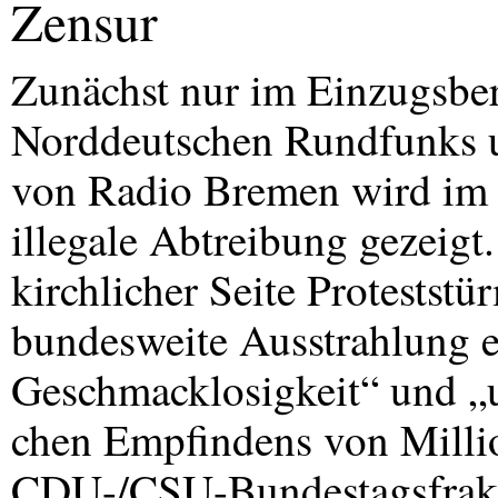
Zensur
Zunächst nur im Einzugsbe
Norddeutschen Rundfunks 
von Radio Bremen wird im 
illegale Abtreibung gezeigt
kirchlicher Seite Proteststü
bundesweite Ausstrahlung er
Geschmacklosigkeit“ und „u
chen Empfindens von Milli
CDU
-/
CSU
-Bundestagsfrakt