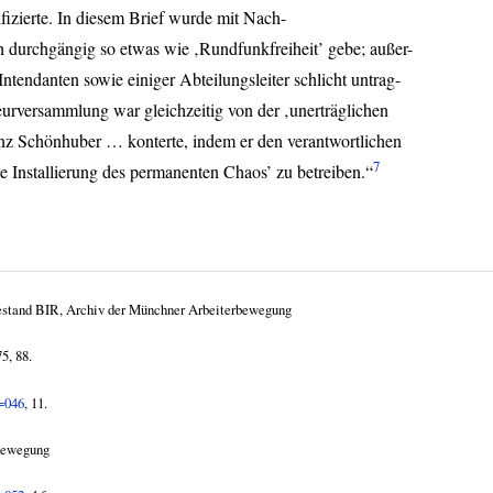
fizierte. In diesem Brief wurde mit Nach-
h durchgängig so etwas wie ‚Rundfunkfreiheit’ gebe; außer-
ntendanten sowie einiger Abteilungsleiter schlicht untrag-
eurversammlung war gleichzeitig von der ‚unerträglichen
anz Schönhuber … konterte, indem er den verantwortlichen
7
e Installierung des permanenten Chaos’ zu betreiben.“
estand
BIR
, Archiv der Münchner Arbeiterbewegung
5, 88.
p=046
, 11.
rbewegung