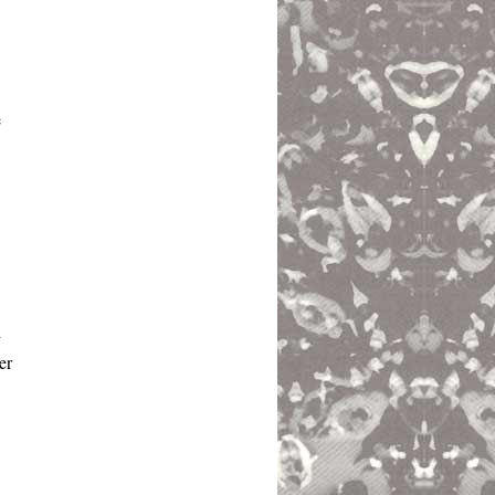
e
d
er