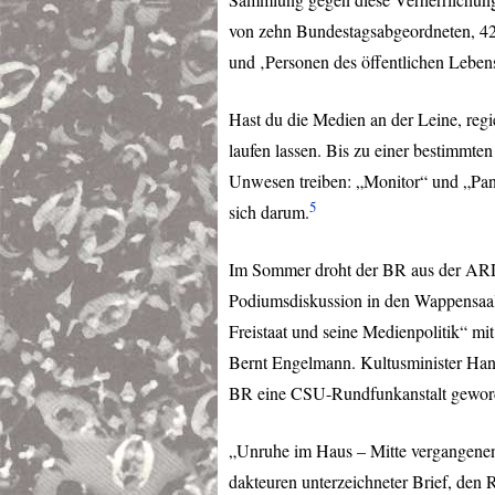
von zehn Bundestagsabgeordneten, 4
und ‚Personen des öffentlichen Lebens
Hast du die Medien an der Leine, regi
laufen lassen. Bis zu einer bestimmte
Unwesen treiben: „Monitor“ und „Pan
5
sich darum.
Im Sommer droht der BR aus der
AR
Podiumsdiskussion in den Wappensaa
Freistaat und seine Medienpolitik“ mi
Bernt Engelmann. Kultusminister Hans 
BR eine
CSU
-Rundfunkanstalt geword
„Unruhe im Haus – Mitte vergangenen
dakteuren unterzeichneter Brief, den 