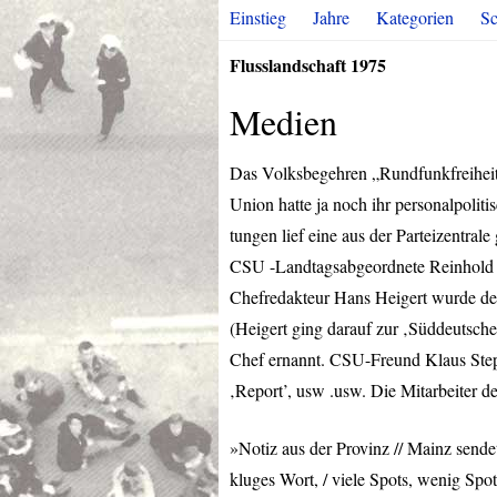
Einstieg
Jahre
Kategorien
Sc
Flusslandschaft 1975
Medien
Das Volksbegehren „Rundfunkfreiheit
Union hatte ja noch ihr personalpoliti
tungen lief eine aus der Parteizentrale
CSU
-Landtagsabgeordnete Reinhold 
Chefredakteur Hans Heigert wurde d
(Heigert ging darauf zur ‚Süddeutsch
Chef ernannt.
CSU
-Freund Klaus Step
‚Report’, usw .usw. Die Mitarbeiter
»Notiz aus der Provinz // Mainz sendet
kluges Wort, / viele Spots, wenig Spott