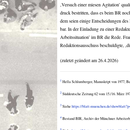
‚Versuch einer miesen Agitation’ quali
druck bestritten, dass es beim BR noc
dem seien einige Entscheidungen des I
bar. In der Einladung zu einer Redakt
Arbeitssituation’ im BR die Rede. Fr
Redaktionsausschuss beschuldigte, ‚di
(zuletzt geändert am 26.4.2026)
1
Hella Schlumberger, Manuskript von 1977, B
2
Süddeutsche Zeitung 62 vom 15./16. März 197
3
Siehe
https://blatt-muenchen.de/showblatt?
4
Bestand
BIR
, Archiv der Münchner Arbeite
5