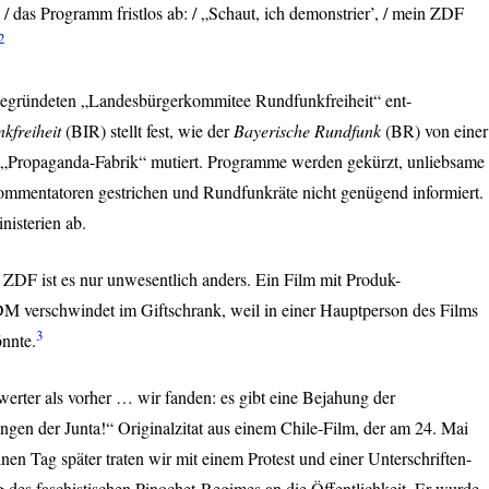
das Programm fristlos ab: / „Schaut, ich demonstrier’, / mein
ZDF
2
egründeten „Landesbürgerkommitee Rundfunkfreiheit“ ent-
kfreiheit
(
BIR
) stellt fest, wie der
Bayerische Rundfunk
(BR) von einer
ner „Propaganda-Fabrik“ mutiert. Programme werden gekürzt, unliebsame
mentatoren gestrichen und Rundfunkräte nicht genügend informiert.
nisterien ab.
m
ZDF
ist es nur unwesentlich anders. Ein Film mit Produk-
 DM verschwindet im Giftschrank, weil in einer Hauptperson des Films
3
önnte.
werter als vorher … wir fanden: es gibt eine Bejahung der
gen der Junta!“ Originalzitat aus einem Chile-Film, der am 24. Mai
nen Tag später traten wir mit einem Protest und einer Unterschriften-
des faschistischen Pinochet-Regimes an die Öffentlichkeit. Er wurde