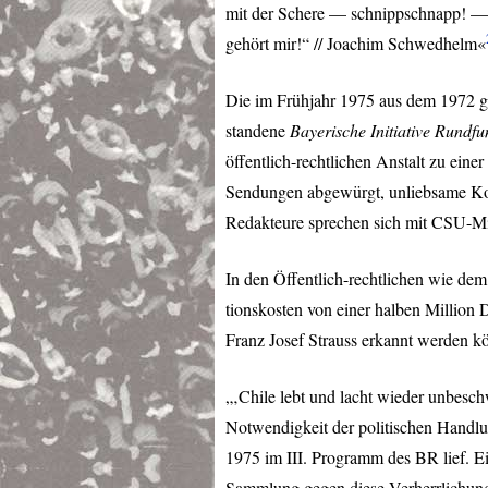
mit der Schere — schnippschnapp! — / 
gehört mir!“ // Joachim Schwedhelm«
Die im Frühjahr 1975 aus dem 1972 g
standene
Bayerische Initiative Rundfun
öffentlich-rechtlichen Anstalt zu ei
Sendungen abgewürgt, unliebsame Kom
Redakteure sprechen sich mit
CSU
-Mi
In den Öffentlich-rechtlichen wie de
tionskosten von einer halben Million
Franz Josef Strauss erkannt werden k
„‚Chile lebt und lacht wieder unbesch
Notwendigkeit der politischen Handlun
1975 im
III
. Programm des BR lief. Ei
Sammlung gegen diese Verherrlichung 