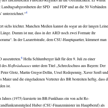
2 Landtagsabgeordneten der
SPD
und
FDP
und an die 50 Verbänden
4
’ unterzeichnet.“
ert sichs leichter. Manchen Medien kannst du sogar an der langen Lein
n Länge. Dumm ist nur, dass in der
ARD
noch zwei Formate ihr
orama“. In der Lazarettstraße, dem
CSU
-Hauptquartier, kümmert man
6
D
auszutreten.
Hella Schlumberger lädt für den 9. Juli zu einer
l des
Hofbräuhauses
unter dem Titel „Schreckschuss aus Bayern: Der
t Peter Glotz, Martin Gregor-Dellin, Ursel Redepennig, Xaver Senft un
Maier und die eingeladenen Vertreter des BR bestreiten heftig, dass d
en ist.
 Jahres (1975) kursierte im BR-Funkhaus ein von acht Re-
Rundfunkratsmitglied Huber (
CSU
-Finanzminister im Hauptberuf) als