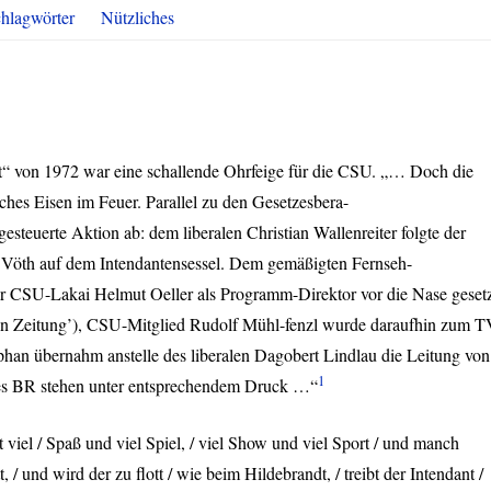
hlagwörter
Nützliches
“ von 1972 war eine schallende Ohrfeige für die
CSU
. „… Doch die
sches Eisen im Feuer. Parallel zu den Gesetzesbera-
 gesteuerte Aktion ab: dem liberalen Christian Wallenreiter folgte der
Vöth auf dem Intendantensessel. Dem gemäßigten Fernseh-
er
CSU
-Lakai Helmut Oeller als Programm-Direktor vor die Nase geset
en Zeitung’),
CSU
-Mitglied Rudolf Mühl-fenzl wurde daraufhin zum T
han übernahm anstelle des liberalen Dagobert Lindlau die Leitung von
1
 des BR stehen unter entsprechendem Druck …“
 viel / Spaß und viel Spiel, / viel Show und viel Sport / und manch
, / und wird der zu flott / wie beim Hildebrandt, / treibt der Intendant /