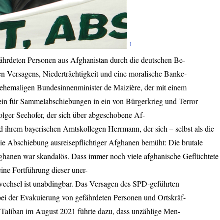
1
ährdeten Personen aus Afghanistan durch die deutschen Be-
sen Versagens, Niederträchtigkeit und eine moralische Banke-
ehemaligen Bundesinnenminister de Maizière, der mit einem
n für Sammelabschiebungen in ein von Bürgerkrieg und Terror
olger Seehofer, der sich über abgeschobene Af-
 ihrem bayerischen Amtskollegen Herrmann, der sich – selbst als die
ie Abschiebung ausreisepflichtiger Afghanen bemüht: Die brutale
ghanen war skandalös. Dass immer noch viele afghanische Geflüchtete
eine Fortführung dieser uner-
rswechsel ist unabdingbar. Das Versagen des
SPD
-geführten
i der Evakuierung von gefährdeten Personen und Ortskräf-
Taliban im August 2021 führte dazu, dass unzählige Men-