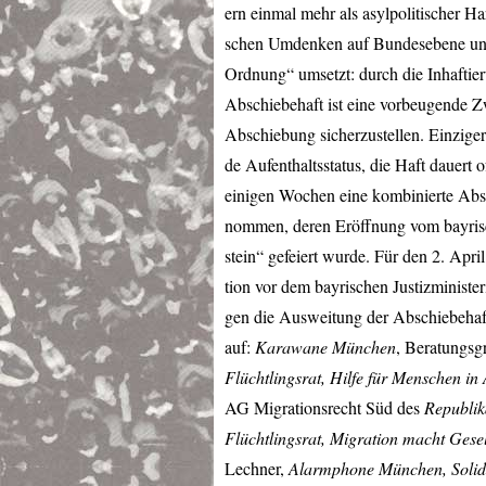
ern einmal mehr als asylpolitischer Ha
schen Umdenken auf Bundesebene unte
Ordnung“ umsetzt: durch die Inhaftier
Abschiebehaft ist eine vorbeugende
Abschiebung sicherzustellen. Einziger 
de Aufenthaltsstatus, die Haft dauer
einigen Wochen eine kombinierte Absch
nommen, deren Eröffnung vom bayris
stein“ gefeiert wurde. Für den 2. Apri
tion vor dem bayrischen Justizministe
gen die Ausweitung der Abschiebehaf
auf:
Karawane München
, Beratungsg
Flüchtlingsrat, Hilfe für Menschen i
AG Migrationsrecht Süd des
Republik
Flüchtlingsrat, Migration macht Gesel
Lechner,
Alarmphone München, Solid