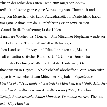
rdliner, der selbst den zarten Trend zum migrationspoliti-
rläuft und seine ganz eigene Vorstellung von „Humanität und
ung von Menschen, die keine Aufenthaltstitel in Deutschland haben.
 Zwangsmaßnahme, um die Durchführung einer gewaltsamen
Grund für die Inhaftierung ist der fehlen-
t oft mehrere Wochen bis Monate. – Am Münchner Flughafen wurde vor
iebehaft- und Transithaftanstalt in Betrieb ge-
chen Landesamt für Asyl und Rückführungen als „Meilen-
l ruft ein antirassistisches Bündnis für 12 Uhr zur Demonstra-
rium in der Prielmayerstraße 7 auf mit der Forderung „Ge-
tkapazitäten in Bayern – Abschiebehaft abschaffen“. Zur Demo rufen
ruppe in Abschiebehaft am Münchner Flughafen,
Bayerischer
n Abschiebehaft Hof, antifa nt, Seebrücke München, Rechtshilfe Münche
anischen Anwältinnen- und Anwältevereins (
RAV
), Münchner
lschaft, Antisexistische Aktion München, Le monde ou rien,
Thomas
arity City München