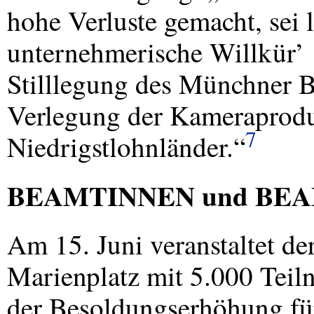
hohe Verluste gemacht, sei 
unternehmerische Willkür’ 
Stilllegung des Münchner Be
Verlegung der Kameraproduk
7
Niedrigstlohnländer.“
BEAMTINNEN
und
BE
Am 15. Juni veranstaltet de
Marienplatz mit 5.000 Tei
der Besoldungserhöhung fü