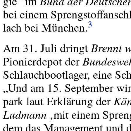
Bund der Deutschen
gie“ im
bei einem Sprengstoffanschl
3
lach bei München.
Brennt w
Am 31. Juli dringt
Bundeswe
Pionierdepot der
Schlauchbootlager, eine Sch
„Und am 15. September wir
Käm
park laut Erklärung der
Ludmann
‚mit einem Spreng
dem das Management und di