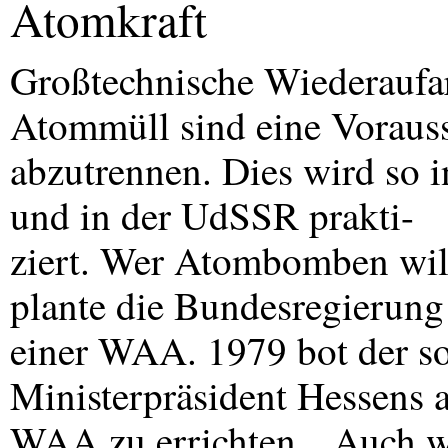
Atomkraft
Großtechnische Wiederaufa
Atommüll sind eine Voraus
abzutrennen. Dies wird so i
und in der UdSSR prakti-
ziert. Wer Atombomben will
plante die Bundesregierun
einer
WAA
. 1979 bot der s
Ministerpräsident Hessens 
WAA
zu errichten. „Auch 