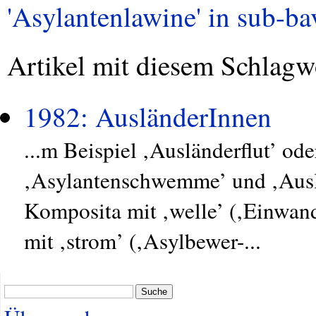
'Asylantenlawine' in sub-bav
Artikel mit diesem Schlagw
1982: AusländerInnen
...m Beispiel ‚Ausländerflut’ oder
‚Asylantenschwemme’ und ‚Ausl
Komposita mit ‚welle’ (‚Einwand
mit ‚strom’ (‚Asylbewer-...
Suche