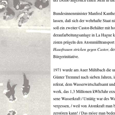
Bundesinnenminister Manfred Kanther
lassen, daß sich der wehrhafte Staat 
soll ein zweiter Castor-Behälter mit 
deraufarbeitungsanlage in La Hague 
zisten prügeln den Atommülltransport
Hausfrauen stricken gegen Castor
, d
Bürgerinitiative.
1971 wurde am Auer Mühlbach die ural
Günter Tremmel nach sieben Jahren, 
referat, dem Wasserwirtschaftsamt und
werk, das 1,3 Millionen kWh/Jahr erze
sene Wasserkraft / Untätig war des Wa
vergessen, / weil von Atomkraft man 
zerstören kann! / Das möge man bedenk