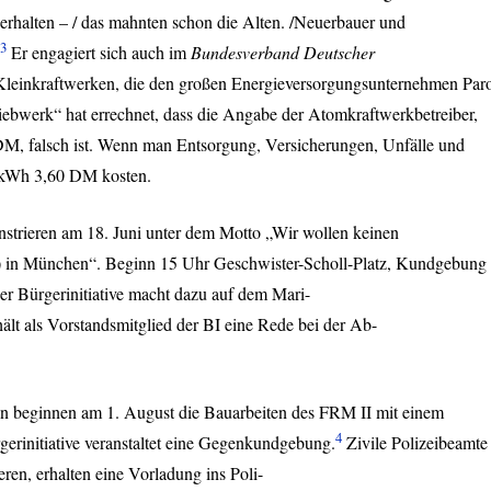
s erhalten – / das mahnten schon die Alten. /Neuerbauer und
3
Er engagiert sich auch im
Bundesverband Deutscher
on Kleinkraftwerken, die den großen Energieversorgungsunternehmen Paro
iebwerk“ hat errechnet, dass die Angabe der Atomkraftwerkbetreiber,
M, falsch ist. Wenn man Entsorgung, Versicherungen, Unfälle und
e kWh 3,60 DM kosten.
strieren am 18. Juni unter dem Motto „Wir wollen keinen
) in München“. Beginn 15 Uhr Geschwister-Scholl-Platz, Kundgebung
r Bürgerinitiative macht dazu auf dem Mari-
hält als Vorstandsmitglied der BI eine Rede bei der Ab-
en beginnen am 1. August die Bauarbeiten des
FRM
II mit einem
4
rgerinitiative veranstaltet eine Gegenkundgebung.
Zivile Polizeibeamte
eren, erhalten eine Vorladung ins Poli-