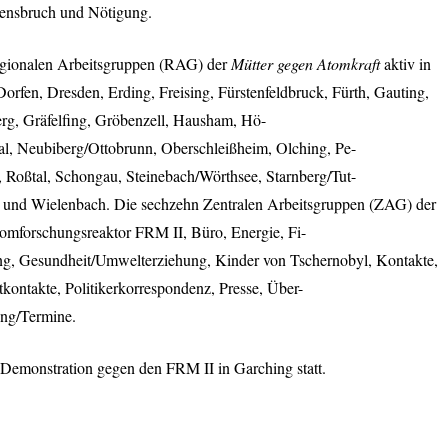
densbruch und Nötigung.
gionalen Arbeitsgruppen (
RAG
) der
Mütter gegen Atomkraft
aktiv in
Dorfen, Dresden, Erding, Freising, Fürstenfeldbruck, Fürth, Gauting,
rg, Gräfelfing, Gröbenzell, Hausham, Hö-
tal, Neubiberg/Ottobrunn, Oberschleißheim, Olching, Pe-
, Roßtal, Schongau, Steinebach/Wörthsee, Starnberg/Tut-
 und Wielenbach. Die sechzehn Zentralen Arbeitsgruppen (
ZAG
) der
Atomforschungsreaktor
FRM
II, Büro, Energie, Fi-
ng, Gesundheit/Umwelterziehung, Kinder von Tschernobyl, Kontakte,
tkontakte, Politikerkorrespondenz, Presse, Über-
ung/Termine.
e Demonstration gegen den
FRM
II in Garching statt.