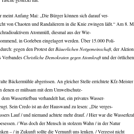
 meint Anfang Mai: „Die Bürger können sich darauf ver-
nicht von Chaoten und Randalierern in die Knie zwingen läßt.“ Am 8. M
hochradioaktivem Atommüll, diesmal aus der Wie-
kommend, in Gorleben eingelagert werden. Über 15.000 Poli-
 durch: gegen den Protest der
Bäuerlichen Notgemeinschaft
, der Aktion
es Verbandes
Christliche Demokraten gegen Atomkraft
und der örtlichen
te Bäckermühle abgerissen. An gleicher Stelle errichtete Kfz-Meister
in denen er mühsam mit dem Umweltschutz-
 dem Wassertiefbau verhandelt hat, ein privates Wasser-
ugt. Sein Credo ist an der Hauswand zu lesen: „Die verges-
ssers Lauf / und niemand achtete mehr drauf. / Hier war die Wasserkraf
besessen. / Was doch der Mensch in stolzem Wahn / in der Natur
en – / in Zukunft sollte die Vernunft uns lenken. / Vergesst nicht