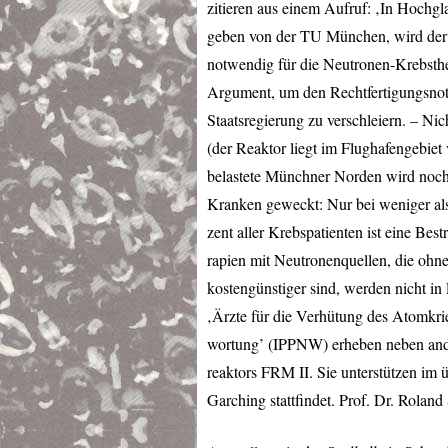
zitieren aus einem Aufruf: ‚In Hochg
geben von der TU München, wird der
notwendig für die Neutronen-Krebsther
Argument, um den Rechtfertigungsnot
Staatsregierung zu verschleiern. – Ni
(der Reaktor liegt im Flughafengebie
belastete Münchner Norden wird noch 
Kranken geweckt: Nur bei weniger als
zent aller Krebspatienten ist eine Be
rapien mit Neutronenquellen, die oh
kostengünstiger sind, werden nicht i
‚Ärzte für die Verhütung des Atomkrie
wortung’ (
IPPNW
) erheben neben an
reaktors
FRM
II. Sie unterstützen im
Garching stattfindet. Prof. Dr. Roland