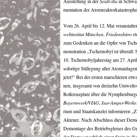
Ausstellung in der
Seidlvilla
in Schwab
mentation der Atomreaktorkatastroph
Vom 26. April bis 12. Mai veranstalte
weltinstitut München
,
Friedensbüro
et
zum Gedenken an die Opfer von Tsche
monstration „Tschernobyl ist überall:
10. Tschernobyljahrestag am 27. April,
sofortige Stillegung aller Atomanlage
jetzt!“ Bei der ersten marschieren et
nen, insgesamt von dreizehn Umwelto
Rotkreuzplatz über die Nymphenburge
Bayernwerk/
VIAG
,
Isar-Amper-Werke
rium und Staatskanzlei informieren „Z
Akteure. Nach Abschluss dieser Demo w
Demontage des Betriebsgleises des G
der Demo angeblich einen Stein in die