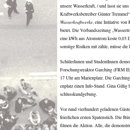
unsere Wasserkraft, / und lasst sie un
Kraftwerksbetreiber Günter Tremmel“
Wasserkraftwerke
, eine Initiative v
bietet. Die Verbandszeitung „Wassertr
eine kWh aus Atomstrom koste 0,03 D
sonstige Risiken mit zähle, müsse di
SchülerInnen und StudentInnen demon
Forschungsreaktor Garching (
FRM
II
17 Uhr am Marienplatz. Die Garchinge
enplatz einen Info-Stand. Gina Gillig 
schlusskundgebung.
Vor rund vierhundert geladenen Gäst
feierlichen ersten Spatenstich. Die Bü
filmen die Aktion. Alle, die demonstri