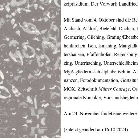
zeipräsidium. Der Vorwurf: Landfrie
Mit Stand vom 4. Oktober sind die Re
Aichach, Altdorf, Bielefeld, Dachau, 
Germering, Gilching, Grafing/Ebersbe
henkirchen, Isen, Ismaning, Mangfall
tershausen, Pfaffenhofen, Regensburg
zing, Unterhaching, Unterschleißheim
MgA gliedern sich alphabetisch in: 
nanzen, Fotodokumentation, Gestaltu
MOX
, Zeitschrift
Mütter Courage
, Os
regionale Kontakte, Vorstandsbegleit
Am 24. November findet eine weiter
(zuletzt geändert am 16.10.2024)