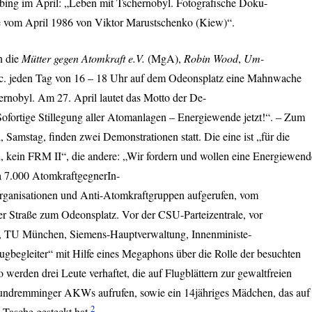
ing im April: „Leben mit Tschernobyl. Fotografische Doku-
e vom April 1986 von Viktor Marustschenko (Kiew)“.
n die
Mütter gegen Atomkraft e.V.
(MgA),
Robin Wood
,
Um-
c. jeden Tag von 16 – 18 Uhr auf dem Odeonsplatz eine Mahnwache
rnobyl. Am 27. April lautet das Motto der De-
 Sofortige Stillegung aller Atomanlagen – Energiewende jetzt!“. – Zum
 Samstag, finden zwei Demonstrationen statt. Die eine ist „für die
n, kein
FRM
II“, die andere: „Wir fordern und wollen eine Energiewend
wa 7.000 AtomkraftgegnerIn-
rganisationen und Anti-Atomkraftgruppen aufgerufen, vom
r Straße zum Odeonsplatz. Vor der
CSU
-Parteizentrale, vor
, TU München, Siemens-Hauptverwaltung, Innenministe-
ugbegleiter“ mit Hilfe eines Megaphons über die Rolle der besuchten
erden drei Leute verhaftet, die auf Flugblättern zur gewaltfreien
undremminger AKWs aufrufen, sowie ein 14jähriges Mädchen, das auf
2
 Tasche gesteckt hat.