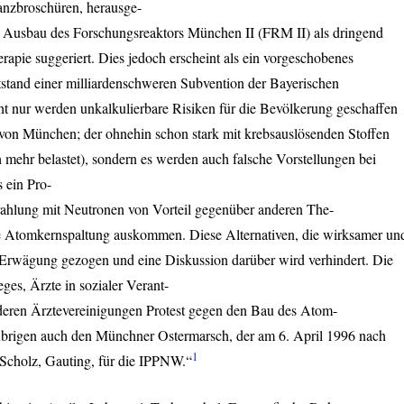
lanzbroschüren, herausge-
 Ausbau des Forschungsreaktors München II (
FRM
II) als dringend
apie suggeriert. Dies jedoch erscheint als ein vorgeschobenes
stand einer milliardenschweren Subvention der Bayerischen
cht nur werden unkalkulierbare Risiken für die Bevölkerung geschaffen
t von München; der ohnehin schon stark mit krebsauslösenden Stoffen
mehr belastet), sondern es werden auch falsche Vorstellungen bei
 ein Pro-
strahlung mit Neutronen von Vorteil gegenüber anderen The-
ne Atomkernspaltung auskommen. Diese Alternativen, die wirksamer un
n Erwägung gezogen und eine Diskussion darüber wird verhindert. Die
ges, Ärzte in sozialer Verant-
deren Ärztevereinigungen Protest gegen den Bau des Atom-
 übrigen auch den Münchner Ostermarsch, der am 6. April 1996 nach
1
 Scholz, Gauting, für die
IPPNW
.“