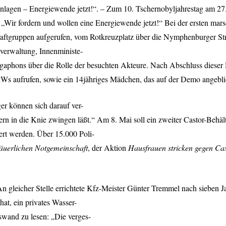
manlagen – Energiewende jetzt!“. – Zum 10. Tschernobyljahrestag am 27. 
: „Wir fordern und wollen eine Energiewende jetzt!“ Bei der ersten ma
aftgruppen aufgerufen, vom Rotkreuzplatz über die Nymphenburger S
erwaltung, Innenministe-
egaphons über die Rolle der besuchten Akteure. Nach Abschluss dieser 
 aufrufen, sowie ein 14jähriges Mädchen, das auf der Demo angeblich 
r können sich darauf ver-
rern in die Knie zwingen läßt.“ Am 8. Mai soll ein zweiter Castor-Behä
rt werden. Über 15.000 Poli-
äuerlichen Notgemeinschaft
, der Aktion
Hausfrauen stricken gegen Ca
 gleicher Stelle errichtete Kfz-Meister Günter Tremmel nach sieben 
at, ein privates Wasser-
swand zu lesen: „Die verges-