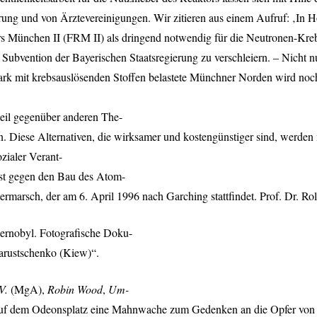
ung und von Ärztevereinigungen. Wir zitieren aus einem Aufruf: ‚In 
s München II (
FRM
II) als dringend notwendig für die Neutronen-Kreb
ubvention der Bayerischen Staatsregierung zu verschleiern. – Nicht n
ark mit krebsauslösenden Stoffen belastete Münchner Norden wird noch 
teil gegenüber anderen The-
 Diese Alternativen, die wirksamer und kostengünstiger sind, werden
zialer Verant-
est gegen den Bau des Atom-
rmarsch, der am 6. April 1996 nach Garching stattfindet. Prof. Dr. Ro
ernobyl. Fotografische Doku-
arustschenko (Kiew)“.
V.
(MgA),
Robin Wood
,
Um-
auf dem Odeonsplatz eine Mahnwache zum Gedenken an die Opfer von T