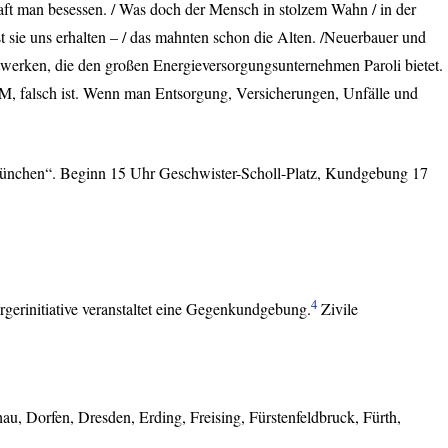
raft man besessen. / Was doch der Mensch in stolzem Wahn / in der
st sie uns erhalten – / das mahnten schon die Alten. /Neuerbauer und
aftwerken, die den großen Energieversorgungsunternehmen Paroli bietet.
M, falsch ist. Wenn man Entsorgung, Versicherungen, Unfälle und
München“. Beginn 15 Uhr Geschwister-Scholl-Platz, Kundgebung 17
4
ürgerinitiative veranstaltet eine Gegenkundgebung.
Zivile
hau, Dorfen, Dresden, Erding, Freising, Fürstenfeldbruck, Fürth,