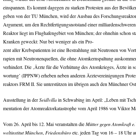
einspannen. Es kommt dagegen zu starken Protesten aus der Bevölker
geben von der TU München, wird der Ausbau des Forschungsreaktor
Argument, um den Rechtfertigungsnotstand einer milliardenschweren S
Reaktor liegt im Flughafengebiet von München; der ohnehin schon st
Kranken geweckt: Nur bei weniger als ein Pro-
zent aller Krebspatienten ist eine Bestrahlung mit Neutronen von Vor
rapien mit Neutronenquellen, die ohne Atomkernspaltung auskommen.
verhindert. Die ‚Ärzte für die Verhütung des Atomkrieges, Ärzte in so
wortung’ (
IPPNW
) erheben neben anderen Ärztevereinigungen Prot
reaktors
FRM
II. Sie unterstützen im übrigen auch den Münchner Oste
Ausstellung in der
Seidlvilla
in Schwabing im April: „Leben mit Tsch
mentation der Atomreaktorkatastrophe vom April 1986 von Viktor M
Vom 26. April bis 12. Mai veranstalten die
Mütter gegen Atomkraft e.
weltinstitut München
,
Friedensbüro
etc. jeden Tag von 16 – 18 Uhr 