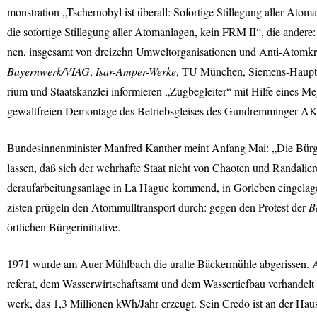
monstration „Tschernobyl ist überall: Sofortige Stillegung aller Ato
die sofortige Stillegung aller Atomanlagen, kein
FRM
II“, die andere
nen, insgesamt von dreizehn Umweltorganisationen und Anti-Atomkr
Bayernwerk/
VIAG
,
Isar-Amper-Werke
, TU München, Siemens-Hauptv
rium und Staatskanzlei informieren „Zugbegleiter“ mit Hilfe eines M
gewaltfreien Demontage des Betriebsgleises des Gundremminger AKWs
Bundesinnenminister Manfred Kanther meint Anfang Mai: „Die Bürge
lassen, daß sich der wehrhafte Staat nicht von Chaoten und Randalie
deraufarbeitungsanlage in La Hague kommend, in Gorleben eingelage
zisten prügeln den Atommülltransport durch: gegen den Protest der
B
örtlichen Bürgerinitiative.
1971 wurde am Auer Mühlbach die uralte Bäckermühle abgerissen. An
referat, dem Wasserwirtschaftsamt und dem Wassertiefbau verhandelt h
werk, das 1,3 Millionen kWh/Jahr erzeugt. Sein Credo ist an der Hau