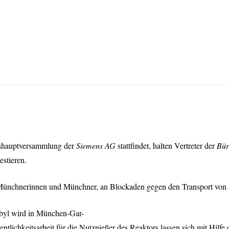
ärshauptversammlung der
Siemens AG
stattfindet, halten Vertreter der
Bür
estieren.
 Münchnerinnen und Münchner, an Blockaden gegen den Transport von 
byl wird in München-Gar-
entlichkeitsarbeit für die Nutznießer des Reaktors lassen sich mit Hi