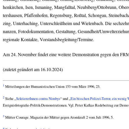
henkirchen, Isen, Ismaning, Mangfalltal, Neubiberg/Ottobrunn, Ober
tershausen, Pfaffenhofen, Regensburg, Roßtal, Schongau, Steinebach
zing, Unterhaching, Unterschleißheim und Wielenbach. Die sechzehn
nanzen, Fotodokumentation, Gestaltung, Gesundheit/Umwelterziehun
regionale Kontakte, Vorstandsbegleitung/Termine.
Am 24. November findet eine weitere Demonstration gegen den
FR
(zuletzt geändert am 16.10.2024)
1
Mitteilungen der Humanistischen Union 153 vom März 1996, 23.
2
Siehe „
SektiererInnen contra Nimbys
“ und „
Ein bisschen Polizei-Terror, ein wenig 
Ereignisfotografie-Politik-Demonstrationen. Vgl. Peter Kafkas Redebeitrag zur Demo
3
Mütter Courage. Magazin der Mütter gegen Atomkraft 2 vom Juli 1996, 5.
4