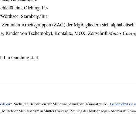
schleißheim, Olching, Pe-
/Wörthsee, Starnberg/Tut-
 Zentralen Arbeitsgruppen (
ZAG
) der MgA gliedern sich alphabetisch
g, Kinder von Tschernobyl, Kontakte,
MOX
, Zeitschrift
Mütter Coura
M
II in Garching statt.
Willkür
“. Siehe die Bilder von der Mahnwache und der Demonstration „
tschernobyl ist ü
 „Münchner Manifest 96“ in Mütter Courage. Zeitung der Mütter gegen Atomkraft 2 vom J