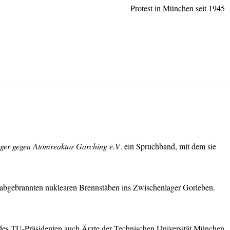
Protest in München seit 1945
ger gegen Atomreaktor Garching e.V
. ein Spruchband, mit dem sie
abgebrannten nuklearen Brennstäben ins Zwischenlager Gorleben.
lfe des TU-Präsidenten auch Ärzte der Technischen Universität München