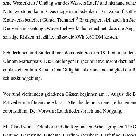
sene Wasserkraft / Untätig war des Wassers Lauf / und niemand achte
Natur zerstören kann! / Das möge man bedenken – / in Zukunft sollte d
3
Kraftwerksbetreiber Günter Tremmel“
Er engagiert sich auch im
Bun
Die Verbandszeitung „Wassertriebwerk“ hat errechnet, dass die Ang
sonstige Risiken mit zähle, müsse die kWh 3,60 DM kosten.
SchülerInnen und StudentInnen demonstrieren am 18. Juni unter dem
Uhr am Marienplatz. Die Garchinger Bürgerinitiative macht dazu auf
enplatz einen Info-Stand. Gina Gillig hält als Vorstandsmitglied der 
schlusskundgebung.
Vor rund vierhundert geladenen Gästen beginnen am 1. August die B
Polizeibeamte filmen die Aktion. Alle, die demonstrieren, erhalten ei
zeipräsidium. Der Vorwurf: Landfriedensbruch und Nötigung.
Mit Stand vom 4. Oktober sind die Regionalen Arbeitsgruppen (
RA
Gauting, Germering, Gilching, Grafing/Ebersberg, Gräfelfing, Gröb