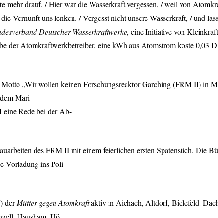
te mehr drauf. / Hier war die Wasserkraft vergessen, / weil von Atomk
ie Vernunft uns lenken. / Vergesst nicht unsere Wasserkraft, / und las
desverband Deutscher Wasserkraftwerke
, eine Initiative von Kleinkr
abe der Atomkraftwerkbetreiber, eine kWh aus Atomstrom koste 0,03 D
 Motto „Wir wollen keinen Forschungsreaktor Garching (
FRM
II) in 
 dem Mari-
BI eine Rede bei der Ab-
auarbeiten des
FRM
II mit einem feierlichen ersten Spatenstich. Die B
ne Vorladung ins Poli-
G
) der
Mütter gegen Atomkraft
aktiv in Aichach, Altdorf, Bielefeld, Dac
enzell, Hausham, Hö-