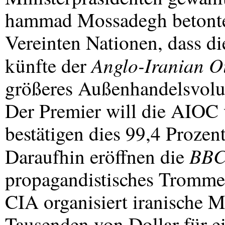
hammad Mossadegh betonte 
Vereinten Nationen, dass di
Anglo-Iranian 
künfte der
größeres Außenhandelsvolum
Der Premier will die
AIOC
bestätigen dies 99,4 Prozent
BB
Daraufhin eröffnen die
propagandistisches Tromme
CIA
organisiert iranische M
Tausenden von Dollar für 