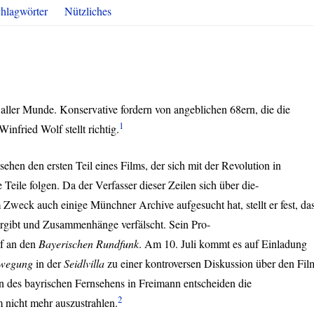
hlagwörter
Nützliches
n aller Munde. Konservative fordern von angeblichen 68ern, die die
1
infried Wolf stellt richtig.
ehen den ersten Teil eines Films, der sich mit der Revolution in
Teile folgen. Da der Verfasser dieser Zeilen sich über die-
Zweck auch einige Münchner Archive aufgesucht hat, stellt er fest, da
dergibt und Zusammenhänge verfälscht. Sein Pro-
ef an den
Bayerischen Rundfunk
. Am 10. Juli kommt es auf Einladung
ewegung
in der
Seidlvilla
zu einer kontroversen Diskussion über den Fil
 des bayrischen Fernsehens in Freimann entscheiden die
2
m nicht mehr auszustrahlen.