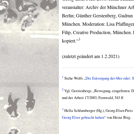
veranstalter: Archiv der Münchner Ar
Berlin; Günther Gerstenberg, Gudrun
München. Moderation: Lisa Pfaffinger
Filip, Creative Production, München. 
3
kopiert.“
(zuletzt geändert am 1.2.2021)
1
Siehe Wolfs „
Die Entsorgung der 68er oder:
2
Vgl. Gerstenbergs „Bewegung, eingefroren. D
und der Arbeit 17/2003, Fernwald, 543 ff.
3
Hella Schlumberger (Hg.), Georg-Elser-Preis 
Georg Elser gebracht haben
“ von Heinz Birg.