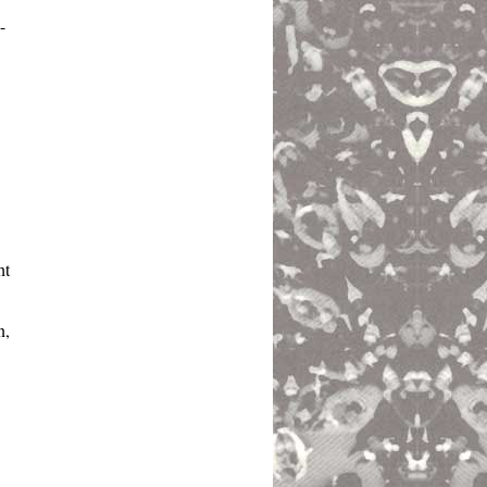
-
ht
n,