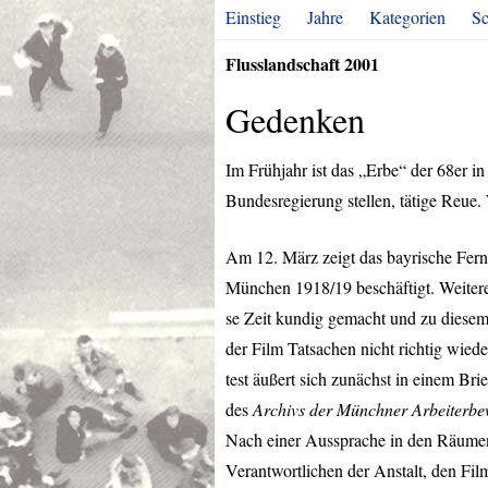
Einstieg
Jahre
Kategorien
Sc
Flusslandschaft 2001
Gedenken
Im Frühjahr ist das „Erbe“ der 68er i
Bundesregierung stellen, tätige Reue. W
Am 12. März zeigt das bayrische Ferns
München 1918/19 beschäftigt. Weitere 
se Zeit kundig gemacht und zu diesem 
der Film Tatsachen nicht richtig wie
test äußert sich zunächst in einem Bri
des
Archivs der Münchner Arbeiterb
Nach einer Aussprache in den Räumen
Verantwortlichen der Anstalt, den Fil