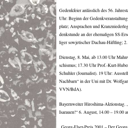
Gedenkfeier anlässlich des 56. Jahre
Uhr: Beginn der Gedenkveranstaltun
platz; Ansprachen und Kranzniederle
denkstunde an der ehemaligen SS-Ersc
liger sowjetischer Dachau-Häftling; 
Dienstag, 8. Mai, ab 13.00 Uhr Mah
schismus; 17.30 Uhr Prof.-Kurt-Huber-
Schuhler (Journalist). 19 Uhr: Ausste
Nachbarn“ in der Uni mit Dr. Wolfgan
VVN
/BdA).
Bayernweiter Hiroshima-Aktionstag. 
Isarauen!“ 6. August, 14.00 – 19.00 
„Georg-Elser-Preis 2001 – Der Georg