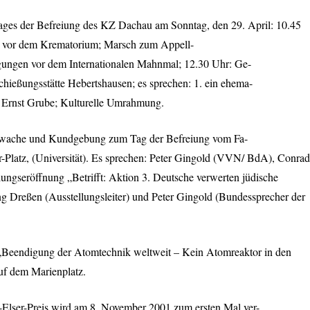
stages der Befreiung des KZ Dachau am Sonntag, den 29. April: 10.45
g vor dem Krematorium; Marsch zum Appell-
gungen vor dem Internationalen Mahnmal; 12.30 Uhr: Ge-
hießungsstätte Hebertshausen; es sprechen: 1. ein ehema-
2. Ernst Grube; Kulturelle Umrahmung.
nwache und Kundgebung zum Tag der Befreiung vom Fa-
Platz, (Universität). Es sprechen: Peter Gingold (
VVN
/ BdA), Conrad
llungseröffnung „Betrifft: Aktion 3. Deutsche verwerten jüdische
g Dreßen (Ausstellungsleiter) und Peter Gingold (Bundessprecher der
„Beendigung der Atomtechnik weltweit – Kein Atomreaktor in den
auf dem Marienplatz.
-Elser-Preis wird am 8. November 2001 zum ersten Mal ver-