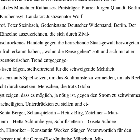
al des Münchner Rathauses. Preisträger: Pfarrer Jürgen Quandt, Berlin
irchenasyl. Laudator: Justizsenator Wolf-
of. Peter Steinbach, Gedenkstätte Deutscher Widerstand, Berlin. Der
 Einzelne auszuzeichnen, die sich durch Zivil-
rschrockenes Handeln gegen die herrschende Staatsgewalt hervorgetan
früh erkannt haben, „wohin die Reise gehen“ soll und sich mit aller
 zerstörerischen Trend entgegenge-
issen folgen, stellvertretend für die schweigende Mehrheit
istenz aufs Spiel setzen, um das Schlimmste zu vermeiden, um als Rec
echt durchzusetzen. Menschen, die trotz Globa-
st zeigen, dass es möglich, ja nötig ist, gegen den Strom zu schwimme
chteiligten, Unterdrückten zu stellen und et-
 Senta Berger, Schauspielerin – Heinz Birg, Zeichner – Man-
heim – Hella Schlumberger, Schriftstellerin – Gisela Schnee-
ach, Historiker – Konstantin Wecker, Sänger. Verantwortlich für den
berger und die Georg-Elser-Initiative München. Mit-