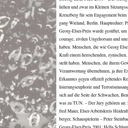
liehen und zwar im Kleinen Sitzungssa
Kreuzberg für sein Engagement beim K
gang Wieland, Berlin. Hauptredner: Pr
Georg-Elser-Preis wurde gestiftet, um
courage, zivilen Ungehorsam und une
haben. Menschen, die wie Georg Elser 
Kraft einem herrschenden, zynischen,
stellt haben. Menschen, die ihrem Gew
Verantwortung übernehmen, ja ihre Ex
Erkanntes gegen offiziell geltendes R
lisierungseuphorie und Terrorismusang
sich auf die Seite der Schwachen, Bena
was zu
TUN
. – Der Jury gehören an:
fred Maier, Elser-Arbeitskreis Heiden
berger, Schauspielerin – Peter Steinb
Georg-Elser-Preis 2001: Hella Schlum