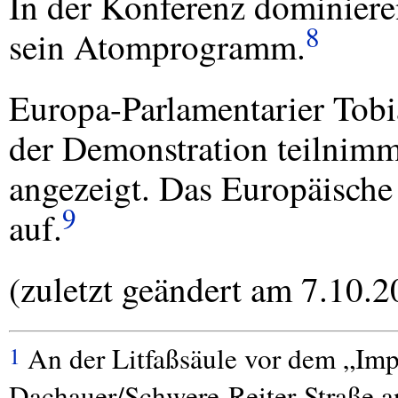
In der Konferenz dominier
8
sein Atomprogramm.
Europa-Parlamentarier Tobia
der Demonstration teilnimm
angezeigt. Das Europäische
9
auf.
(zuletzt geändert am 7.10.2
An der Litfaßsäule vor dem „Imp
1
Dachauer/Schwere-Reiter-Straße anl