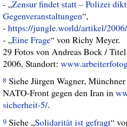
- „
Zensur findet statt – Polizei dik
Gegenveranstaltungen
“,
-
https://jungle.world/artikel/20
- „
Eine Frage
“ von Richy Meyer.
29 Fotos von Andreas Bock / Titel
2006, Standort:
www.arbeiterfotog
Siehe Jürgen Wagner, Münchner 
8
NATO
-Front gegen den Iran in
ww
sicherheit-5/
.
Siehe „
Solidarität ist gefragt
“ vo
9