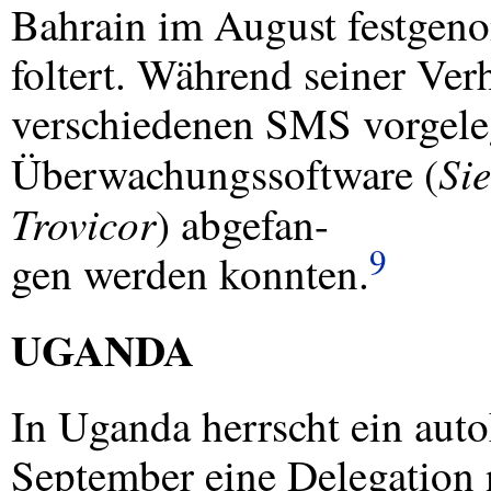
Bahrain im August festgen
foltert. Während seiner Ve
verschiedenen
SMS
vorgele
Si
Überwachungssoftware (
Trovicor
) abgefan-
9
gen werden konnten.
UGANDA
In Uganda herrscht ein aut
September eine Delegation