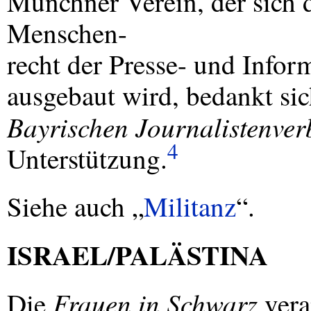
Münchner Verein, der sich d
Menschen-
recht der Presse- und Inform
ausgebaut wird, bedankt si
Bayrischen Journalistenve
4
Unterstützung.
Siehe auch „
Militanz
“.
ISRAEL
/PALÄSTINA
Frauen in Schwarz
Die
vera