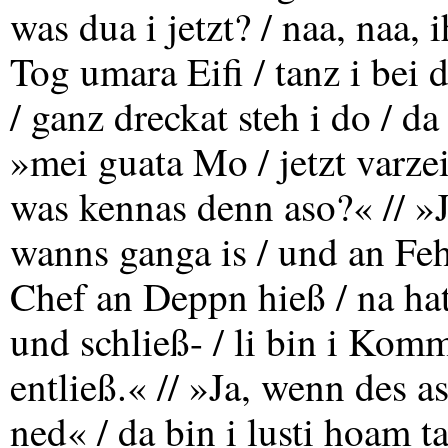
was dua i jetzt? / naa, naa, 
Tog umara Eifi / tanz i bei
/ ganz dreckat steh i do / d
»mei guata Mo / jetzt varz
was kennas denn aso?« // »J
wanns ganga is / und an Feh
Chef an Deppn hieß / na hat 
und schließ- / li bin i Ko
entließ.« // »Ja, wenn des a
ned« / da bin i lusti hoam ta