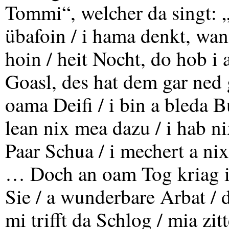
Tommi“, welcher da singt: 
übafoin / i hama denkt, wa
hoin / heit Nocht, do hob i
Goasl, des hat dem gar ned 
oama Deifi / i bin a bleda B
lean nix mea dazu / i hab ni
Paar Schua / i mechert a ni
… Doch an oam Tog kriag i 
Sie / a wunderbare Arbat / d
mi trifft da Schlog / mia zi