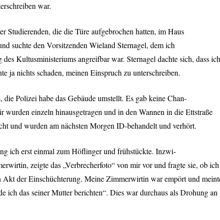
erschreiben war.
er Studierenden, die die Türe aufgebrochen hatten, im Haus
 und suchte den Vorsitzenden Wieland Sternagel, dem ich
 des Kultusministeriums angreifbar war. Sternagel dachte sich, dass ic
nte ja nichts schaden, meinen Einspruch zu unterschreiben.
s, die Polizei habe das Gebäude umstellt. Es gab keine Chan-
ir wurden einzeln hinausgetragen und in den Wannen in die Ettstraße
acht und wurden am nächsten Morgen ID-behandelt und verhört.
ng ich erst einmal zum Höflinger und frühstückte. Inzwi-
rwirtin, zeigte das „Verbrecherfoto“ von mir vor und fragte sie, ob ich
ein Akt der Einschüchterung. Meine Zimmerwirtin war empört und meint
 ich das seiner Mutter berichten“. Dies war durchaus als Drohung an