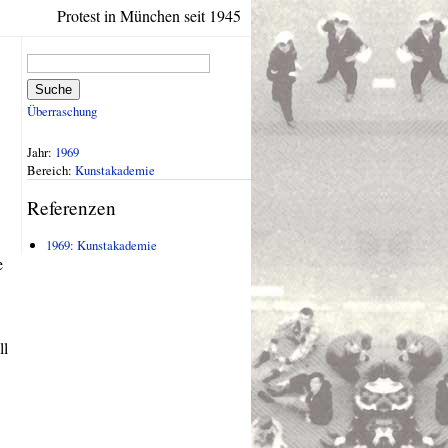
Protest in München seit 1945
Suche
Überraschung
Jahr:
1969
Bereich:
Kunstakademie
Referenzen
1969: Kunstakademie
e
ll