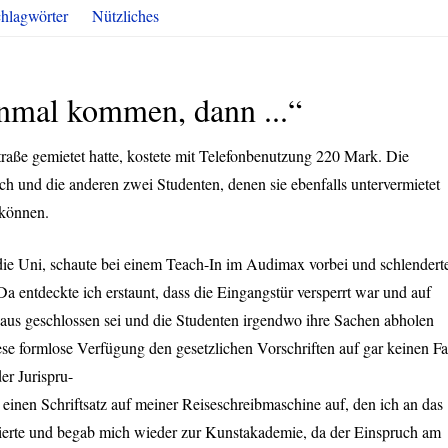
hlagwörter
Nützliches
nmal kommen, dann ...“
traße gemietet hatte, kostete mit Telefonbenutzung 220 Mark. Die
h und die anderen zwei Studenten, denen sie ebenfalls untervermietet
 können.
ie Uni, schaute bei einem Teach-In im Audimax vorbei und schlendert
 entdeckte ich erstaunt, dass die Eingangstür versperrt war und auf
Haus geschlossen sei und die Studenten irgendwo ihre Sachen abholen
ese formlose Verfügung den gesetzlichen Vorschriften auf gar keinen Fa
er Jurispru-
 einen Schriftsatz auf meiner Reiseschreibmaschine auf, den ich an das
ierte und begab mich wieder zur Kunstakademie, da der Einspruch am