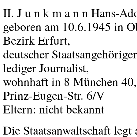
II. J u n k m a n n Hans-Ado
geboren am 10.6.1945 in O
Bezirk Erfurt,
deutscher Staatsangehöriger
lediger Journalist,
wohnhaft in 8 München 40,
Prinz-Eugen-Str. 6/V
Eltern: nicht bekannt
Die Staatsanwaltschaft legt