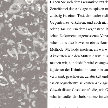
Haben Sie sich dem Gesamtkontext des
Zerreißspiel der Anklage mitspielen 
zulässig ist, einen Text, der nachwei
Gegenteil zu verkehren, und auch nich
oder § 140 ist. Ein dem Gegenstand, hi
schen Dokument, angemessenes Verstän
scheint uns also bisweilen etwas skurr
Methode. Methode insofern, als wir w
Aktivitäten wie den Mitteln darstellt,
meinen wir, nur deshalb wird es angek
tagsterror der Kriminalromane oder a
verbrannt, geschossen, zerstückelt und g
essiert logischerweise keinen Ankläger
Gewalt dieser Gesellschaft, die, wie 
schaften außer der Jurisprudenz inzw