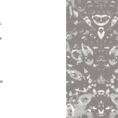
,
te
en