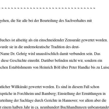
~ ~ ~ ~ ~ ~ ~ ~ ~ ~ ~ ~ ~ ~ ~ ~ ~ ~ ~ ~ ~ ~ ~ ~ ~ ~ ~ ~ ~ ~ ~
hen, die Sie alle bei der Beurteilung des Sachverhaltes mit
hes ist allseitig als ein einschneidender Zensurakt gewertet worden.
urde sie in die undemokratische Tradition des deut-
r Name Dr. Gehrig wird unauslöschlich damit verbunden sein. Das
n diese Geschichte einreiht. Darüber befinden nicht wir, sondern ein
rischen Establishments von Heinrich Böll über Peter Handke bis zu Luis
atlicher Willkürakt gewertet werden. Es sind in diesem Fall schon
isprüche in Forchheim und Bamberg; Einstellung der Ermittlungen in
rteilung der Sachlage durch Gerichte in Hannover; vor allem aber die
ast einem halben Jahr in ca. neunhundert Buchhandlungen unbeanstande