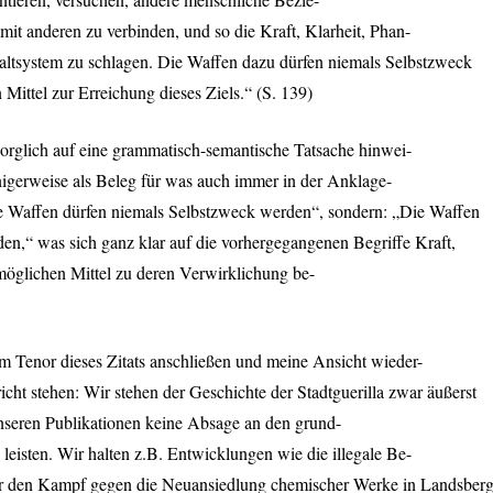
mit anderen zu verbinden, und so die Kraft, Klarheit, Phan-
altsystem zu schlagen. Die Waffen dazu dürfen niemals Selbstzweck
 Mittel zur Erreichung dieses Ziels.“ (S. 139)
rsorglich auf eine grammatisch-semantische Tatsache hinwei-
nigerweise als Beleg für was auch immer in der Anklage-
„Die Waffen dürfen niemals Selbstzweck werden“, sondern: „Die Waffen
n,“ was sich ganz klar auf die vorhergegangenen Begriffe Kraft,
möglichen Mittel zu deren Verwirklichung be-
 Tenor dieses Zitats anschließen und meine Ansicht wieder-
icht stehen: Wir stehen der Geschichte der Stadtguerilla zwar äußerst
unseren Publikationen keine Absage an den grund-
leisten. Wir halten z.B. Entwicklungen wie die illegale Be-
r den Kampf gegen die Neuansiedlung chemischer Werke in Landsberg