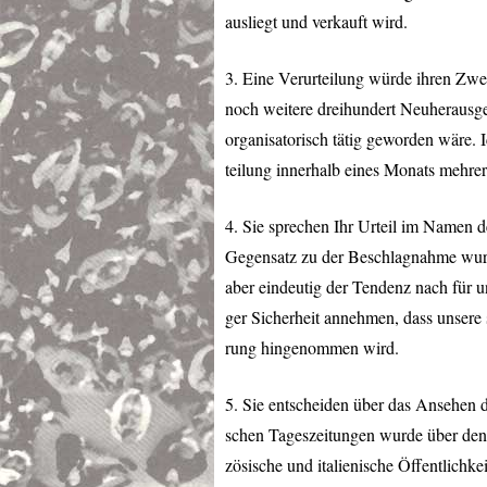
ausliegt und verkauft wird.
3. Eine Verurteilung würde ihren Zwec
noch weitere dreihundert Neuherausge
organisatorisch tätig geworden wäre. I
teilung innerhalb eines Monats mehre
4. Sie sprechen Ihr Urteil im Namen de
Gegensatz zu der Beschlagnahme wurd
aber eindeutig der Tendenz nach für u
ger Sicherheit annehmen, dass unsere 
rung hingenommen wird.
5. Sie entscheiden über das Ansehen 
schen Tageszeitungen wurde über den P
zösische und italienische Öffentlichke