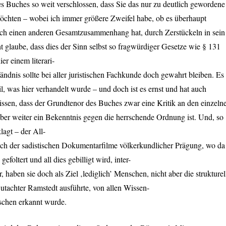
 Buches so weit verschlossen, dass Sie das nur zu deutlich gewordene
möchten – wobei ich immer größere Zweifel habe, ob es überhaupt
slich einen anderen Gesamtzusammenhang hat, durch Zerstückeln in sein
t glaube, dass dies der Sinn selbst so fragwürdiger Gesetze wie § 131
er einem literari-
dnis sollte bei aller juristischen Fachkunde doch gewahrt bleiben. Es
il, was hier verhandelt wurde – und doch ist es ernst und hat auch
issen, dass der Grundtenor des Buches zwar eine Kritik an den einzeln
 aber weiter ein Bekenntnis gegen die herrschende Ordnung ist. Und, so
lagt – der All-
uch der sadistischen Dokumentarfilme völkerkundlicher Prägung, wo da
efoltert und all dies gebilligt wird, inter-
, haben sie doch als Ziel ‚lediglich’ Menschen, nicht aber die strukturel
Gutachter Ramstedt ausführte, von allen Wissen-
ischen erkannt wurde.