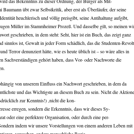
t wird das Bekenntnis zu dieser Ordnung, der Bürger als Mit-
 Baumann übt zwar Selbstkritik, aber erst als Überläufer, der seine
dentität heuchlerisch und völlig preisgibt, seine Antihaltung aufgibt,
ugen Müller im Stammheimer Prozeß. Und dasselbe gilt, so meinen wir
wort geschrieben, in dem steht: Seht, hier ist ein Buch, das zeigt ganz
nd sinnlos ist, Gewalt in jeder Form schädlich, das die Studenten-Revol
und Terror denunziert hätte, wie es heute üblich ist – so wäre alles in
n Sachverständigen gehört haben, dass Vor- oder Nachworte die
en.
abhängig von unserem Einfluss ein Nachwort geschrieben, in dem da
ntlichste und das Wichtigste an diesem Buch zu sein. Nicht die Aktion
drücklich zur Kenntnis!) ‚nicht die kon-
teresse erregen, sondern die Erkenntnis, dass wir dieses Sy-
at oder eine perfektere Organisation, oder durch eine per-
Sondern indem wir unsere Vorstellungen von einem anderen Leben mit
ntieren, versuchen, andere menschliche Bezie-