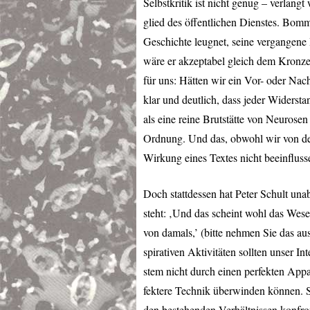
Selbstkritik ist nicht genug – verlang
glied des öffentlichen Dienstes. Bommi
Geschichte leugnet, seine vergangene I
wäre er akzeptabel gleich dem Kronze
für uns: Hätten wir ein Vor- oder Nach
klar und deutlich, dass jeder Widersta
als eine reine Brutstätte von Neurosen 
Ordnung. Und das, obwohl wir von de
Wirkung eines Textes nicht beeinfluss
Doch stattdessen hat Peter Schult un
steht: ‚Und das scheint wohl das Wese
von damals,’ (bitte nehmen Sie das aus
spirativen Aktivitäten sollten unser In
stem nicht durch einen perfekten Appar
fektere Technik überwinden können. 
den bestehenden Verhältnissen konfro