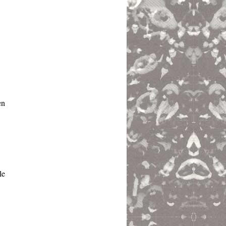
en
le