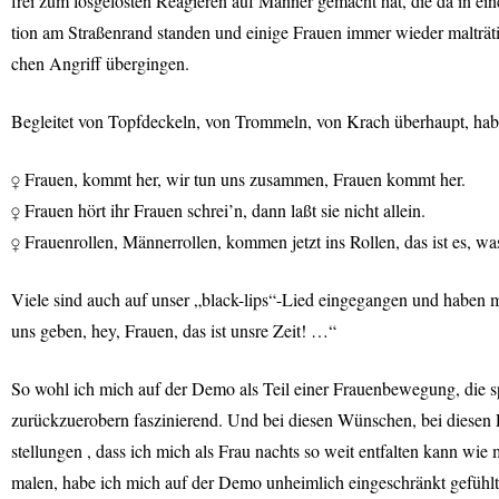
frei zum losgelösten Reagieren auf Männer gemacht hat, die da in ein
tion am Straßenrand standen und einige Frauen immer wieder malträtie
chen Angriff übergingen.
Begleitet von Topfdeckeln, von Trommeln, von Krach überhaupt, habe
♀ Frauen, kommt her, wir tun uns zusammen, Frauen kommt her.
♀ Frauen hört ihr Frauen schrei’n, dann laßt sie nicht allein.
♀ Frauenrollen, Männerrollen, kommen jetzt ins Rollen, das ist es, wa
Viele sind auch auf unser „black-lips“-Lied eingegangen und haben m
uns geben, hey, Frauen, das ist unsre Zeit! …“
So wohl ich mich auf der Demo als Teil einer Frauenbewegung, die sp
zurückzuerobern faszinierend. Und bei diesen Wünschen, bei diesen 
stellungen , dass ich mich als Frau nachts so weit entfalten kann wie
malen, habe ich mich auf der Demo unheimlich eingeschränkt gefühl