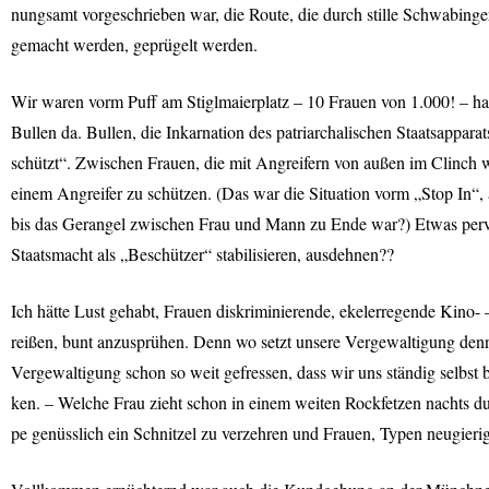
nungsamt vorgeschrieben war, die Route, die durch stille Schwabinge
gemacht werden, geprügelt werden.
Wir waren vorm Puff am Stiglmaierplatz – 10 Frauen von 1.000! – h
Bullen da. Bullen, die Inkarnation des patriarchalischen Staatsappara
schützt“. Zwischen Frauen, die mit Angreifern von außen im Clinch 
einem Angreifer zu schützen. (Das war die Situation vorm „Stop In“, 
bis das Gerangel zwischen Frau und Mann zu Ende war?) Etwas pervers
Staatsmacht als „Beschützer“ stabilisieren, ausdehnen??
Ich hätte Lust gehabt, Frauen diskriminierende, ekelerregende Kino- –
reißen, bunt anzusprühen. Denn wo setzt unsere Vergewaltigung denn
Vergewaltigung schon so weit gefressen, dass wir uns ständig selbst 
ken. – Welche Frau zieht schon in einem weiten Rockfetzen nachts du
pe genüsslich ein Schnitzel zu verzehren und Frauen, Typen neugier