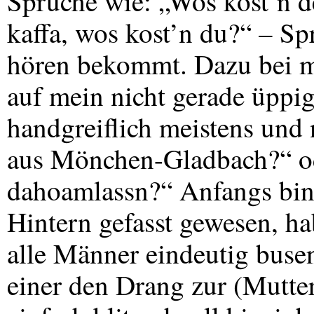
Sprüche wie: „Wos kost’n de
kaffa, wos kost’n du?“ – Sp
hören bekommt. Dazu bei m
auf mein nicht gerade üppig
handgreiflich meistens und
aus Mönchen-Gladbach?“ od
dahoamlassn?“ Anfangs bin
Hintern gefasst gewesen, hab’
alle Männer eindeutig busen
einer den Drang zur (Mutter-