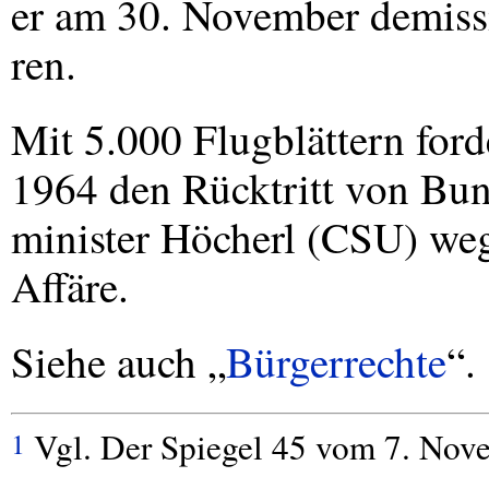
er am 30. November demiss
ren.
Mit 5.000 Flugblättern for
1964 den Rücktritt von Bu
minister Höcherl (
CSU
) we
Affäre.
Siehe auch „
Bürgerrechte
“.
Vgl. Der Spiegel 45 vom 7. Nove
1