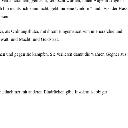
 verbal total fertiggemacht, verarscht wurden, ihnen Auge in Auge in
in nichts, ich kann nicht, gebt mir eine Uniform“ und „Erst der Hass
üssen.
ger, als Ordnungshüter, mit ihrem Eingemauert sein in Hierarchie und
Gewalt- und Macht- und Geldstaat.
hen und gegen sie kämpfen. Sie verlieren damit die wahren Gegner aus
eilnehmer mit anderen Eindrücken gibt. Insofern ist obiger