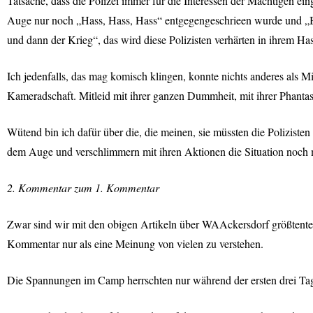
Tatsache, dass die Polizei immer für die Interessen der Mächtigen ei
Auge nur noch „Hass, Hass, Hass“ entgegengeschrieen wurde und „Bul
und dann der Krieg“, das wird diese Polizisten verhärten in ihrem H
Ich jedenfalls, das mag komisch klingen, konnte nichts anderes als Mi
Kameradschaft. Mitleid mit ihrer ganzen Dummheit, mit ihrer Phantasi
Wütend bin ich dafür über die, die meinen, sie müssten die Polizist
dem Auge und verschlimmern mit ihren Aktionen die Situation noch 
2. Kommentar zum 1. Kommentar
Zwar sind wir mit den obigen Artikeln über WAAckersdorf größtenteil
Kommentar nur als eine Meinung von vielen zu verstehen.
Die Spannungen im Camp herrschten nur während der ersten drei Ta