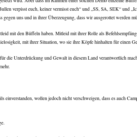
ngesetzt wird. Aber dass im Rahmen einer solchen Demo einzelne Büffel
len verpisst euch, keiner vermisst euch“ und „SS, SA, SEK“ und „Ich b
ass gegen uns und in ihrer Überzeugung, dass wir ausgerottet werden m
tleid mit den Büffeln haben. Mitleid mit ihrer Rolle als Befehlsempfän
elosigkeit, mit ihrer Situation, wo sie ihre Köpfe hinhalten für einen 
en für die Unterdrückung und Gewalt in diesem Land verantwortlich mac
mehr.
s einverstanden, wollen jedoch nicht verschweigen, dass es auch Campt
ge.