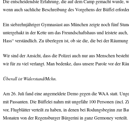
Die entscheidendste Erfahrung, die auf dem Camp gemacht wurde, wa
wenn auch sachliche Beschreibung des Vorgehens der Büffel erforderl
Ein siebzehnjähriger Gymnasiast aus München zeigte noch fünf Stund
untergehakt in der Kette um das Freundschaftshaus und leistete auc
Hass“ verständlich. Zu überlegen ist, ob sie die, die bei der Räumun
Wir sind der Ansicht, dass die Polizei auch nur aus Menschen besteht
wir für zu viel verlangt. Man bedenke, dass unsere Parole vor der Rä
Überall ist Widerstand/Mchn.
Am 26. Juli fand eine angemeldete Demo gegen die
WAA
statt. Ung
mit Passanten. Die Büffelei nahm mit ungefähr 100 Personen (incl. Zi
vor, Flugblätter verteilt zu haben, in denen bei Rodungsbeginn zur B
Monaten von der Regensburger Bürgerini in ganz Germoney verteilt. 