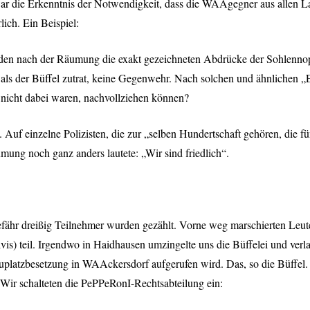
r die Erkenntnis der Notwendigkeit, dass die WAAgegner aus allen La
ich. Ein Beispiel:
en nach der Räumung die exakt gezeichneten Abdrücke der Sohlennoppe
h, als der Büffel zutrat, keine Gegenwehr. Nach solchen und ähnliche
g nicht dabei waren, nachvollziehen können?
. Auf einzelne Polizisten, die zur „selben Hundertschaft gehören, die 
umung noch ganz anders lautete: „Wir sind friedlich“.
efähr dreißig Teilnehmer wurden gezählt. Vorne weg marschierten Leute 
vis) teil. Irgendwo in Haidhausen umzingelte uns die Büffelei und verl
auplatzbesetzung in WAAckersdorf aufgerufen wird. Das, so die Büffel. b
Wir schalteten die PePPeRonI-Rechtsabteilung ein: