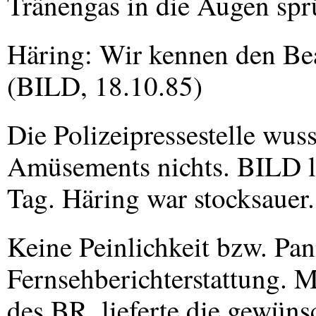
Tränengas in die Augen spr
Häring: Wir kennen den Bea
(
BILD
, 18.10.85)
Die Polizeipressestelle wus
Amüsements nichts.
BILD
l
Tag. Häring war stocksauer.
Keine Peinlichkeit bzw. Pann
Fernsehberichterstattung. M
des BR, lieferte die gewün