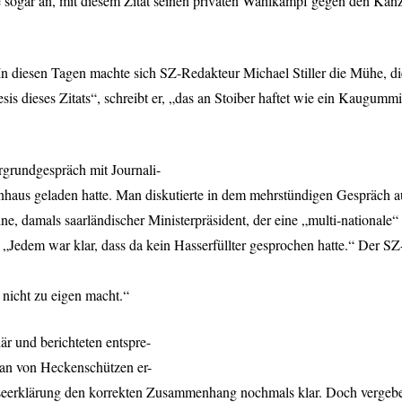
e sogar an, mit diesem Zitat seinen privaten Wahlkampf gegen den Kanz
In diesen Tagen machte sich SZ-Redakteur Michael Stiller die Mühe, 
sis dieses Zitats“, schreibt er, „das an Stoiber haftet wie ein Kaugummi 
grundgespräch mit Journali-
enhaus geladen hatte. Man diskutierte in dem mehrstündigen Gespräch a
ine, damals saarländischer Ministerpräsident, der eine „multi-nationale
 „Jedem war klar, dass da kein Hasserfüllter gesprochen hatte.“ Der SZ
nicht zu eigen macht.“
r und berichteten entspre-
kan von Heckenschützen er-
esseerklärung den korrekten Zusammenhang nochmals klar. Doch vergeben