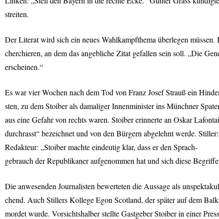
Linken: „Stell den Bayern in die rechte Ecke.“ Günter Grass kündigt
streiten.
Der Literat wird sich ein neues Wahlkampfthema überlegen müssen. 
cherchieren, an dem das angebliche Zitat gefallen sein soll. „Die Gene
erscheinen.“
Es war vier Wochen nach dem Tod von Franz Josef Strauß ein Hinder
sten, zu dem Stoiber als damaliger Innenminister ins Münchner Spat
aus eine Gefahr von rechts waren. Stoiber erinnerte an Oskar Lafonta
durchrasst“ bezeichnet und von den Bürgern abgelehnt werde. Stiller:
Redakteur: „Stoiber machte eindeutig klar, dass er den Sprach-
gebrauch der Republikaner aufgenommen hat und sich diese Begriffe 
Die anwesenden Journalisten bewerteten die Aussage als unspektakulä
chend. Auch Stillers Kollege Egon Scotland, der später auf dem Bal
mordet wurde. Vorsichtshalber stellte Gastgeber Stoiber in einer Pr